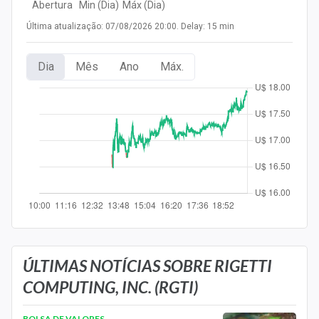
Abertura
Min (Dia)
Máx (Dia)
Newsletters
Última atualização: 07/08/2026 20:00. Delay: 15 min
Cotações
Dia
Mês
Ano
Máx.
Comprar ou vender?
Carteiras Recomendadas
Central de Dividendos
Central de Fundos Imobiliários
Central dos IPOs
Renda Fixa
Finanças Pessoais
ÚLTIMAS NOTÍCIAS SOBRE RIGETTI
COMPUTING, INC. (RGTI)
Mercados
BOLSA DE VALORES