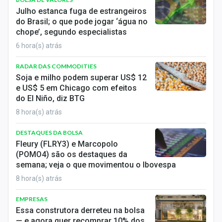
Economia
Julho estanca fuga de estrangeiros
do Brasil; o que pode jogar ‘água no
Empresas
chope’, segundo especialistas
6 hora(s) atrás
Brasil
RADAR DAS COMMODITIES
Política
Soja e milho podem superar US$ 12
e US$ 5 em Chicago com efeitos
Colunas
do El Niño, diz BTG
Especiais
8 hora(s) atrás
DESTAQUES DA BOLSA
Internacional
Fleury (FLRY3) e Marcopolo
(POMO4) são os destaques da
Marketing
semana; veja o que movimentou o Ibovespa
Tecnologia
8 hora(s) atrás
EMPRESAS
Conteúdo de Marca
Essa construtora derreteu na bolsa
— e agora quer recomprar 10% dos