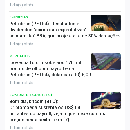
1 dia(s) atrás
EMPRESAS
Petrobras (PETR4): Resultados e
dividendos ‘acima das expectativas’
animam Itaú BBA, que projeta alta de 30% das ações
1 dia(s) atrás
MERCADOS
Ibovespa futuro sobe aos 176 mil
pontos de olho no payroll e na
Petrobras (PETR4); dólar cai a R$ 5,09
1 dia(s) atrás
BOM DIA, BITCOIN (BTC)
Bom dia, bitcoin (BTC):
Criptomoeda sustenta os US$ 64
mil antes do payroll; veja o que mexe com os
preços nesta sexta-feira (7)
1 dia(s) atrás