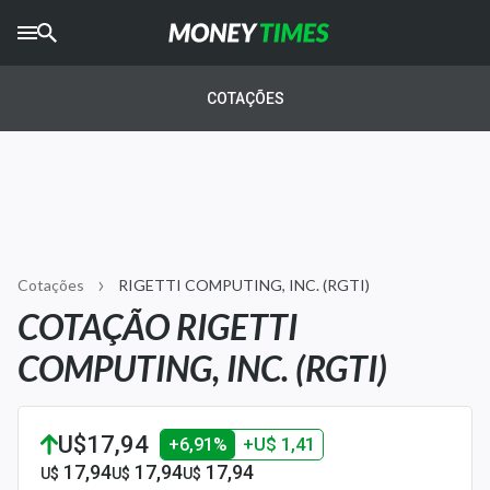
CRYPTO
TIMES
COTAÇÕES
AGRO
TIMES
Ibovespa
Giro do Mercado
Cotações
RIGETTI COMPUTING, INC. (RGTI)
Newsletters
COTAÇÃO RIGETTI
Money Trader
COMPUTING, INC. (RGTI)
Anuncie
U$17,94
+6,91%
+U$ 1,41
Últimas Notícias
17,94
17,94
17,94
U$
U$
U$