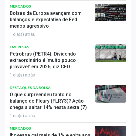
MERCADOS
Bolsas da Europa avançam com
balanços e expectativa de Fed
menos agressivo
1 dia(s) atrás
EMPRESAS
Petrobras (PETR4): Dividendo
extraordinário é ‘muito pouco
provável’ em 2026, diz CFO
1 dia(s) atrás
DESTAQUES DA BOLSA
O que surpreendeu tanto no
balanço do Fleury (FLRY3)? Ação
chega a saltar 14% nesta sexta (7)
1 dia(s) atrás
MERCADOS
Ibovespa cai mais de 1% e volta aos