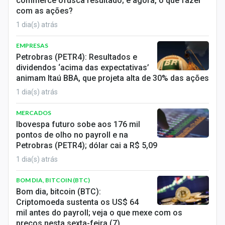
commerce ofusca resultado; e agora, o que fazer
com as ações?
1 dia(s) atrás
EMPRESAS
Petrobras (PETR4): Resultados e
dividendos ‘acima das expectativas’
animam Itaú BBA, que projeta alta de 30% das ações
1 dia(s) atrás
MERCADOS
Ibovespa futuro sobe aos 176 mil
pontos de olho no payroll e na
Petrobras (PETR4); dólar cai a R$ 5,09
1 dia(s) atrás
BOM DIA, BITCOIN (BTC)
Bom dia, bitcoin (BTC):
Criptomoeda sustenta os US$ 64
mil antes do payroll; veja o que mexe com os
preços nesta sexta-feira (7)