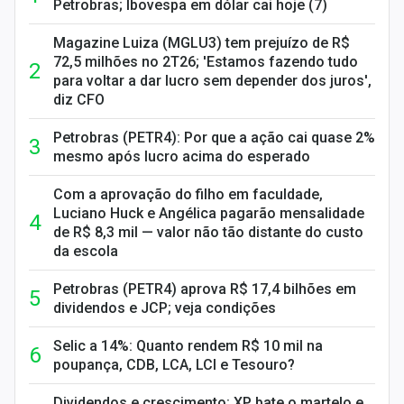
Petrobras; Ibovespa em dólar cai hoje (7)
Magazine Luiza (MGLU3) tem prejuízo de R$
72,5 milhões no 2T26; 'Estamos fazendo tudo
para voltar a dar lucro sem depender dos juros',
diz CFO
Petrobras (PETR4): Por que a ação cai quase 2%
mesmo após lucro acima do esperado
Com a aprovação do filho em faculdade,
Luciano Huck e Angélica pagarão mensalidade
de R$ 8,3 mil — valor não tão distante do custo
da escola
Petrobras (PETR4) aprova R$ 17,4 bilhões em
dividendos e JCP; veja condições
Selic a 14%: Quanto rendem R$ 10 mil na
poupança, CDB, LCA, LCI e Tesouro?
Dividendos e crescimento: XP bate o martelo e