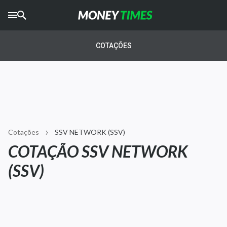
CRYPTO
TIMES
COTAÇÕES
AGRO
TIMES
Ibovespa
Giro do Mercado
Cotações
SSV NETWORK (SSV)
Newsletters
COTAÇÃO SSV NETWORK
Money Trader
(SSV)
Anuncie
Últimas Notícias