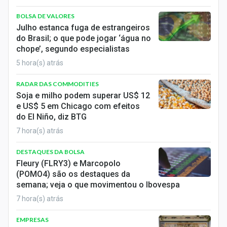
Economia
BOLSA DE VALORES
Empresas
Julho estanca fuga de estrangeiros
do Brasil; o que pode jogar ‘água no
Brasil
chope’, segundo especialistas
5 hora(s) atrás
Política
RADAR DAS COMMODITIES
Colunas
Soja e milho podem superar US$ 12
e US$ 5 em Chicago com efeitos
Especiais
do El Niño, diz BTG
7 hora(s) atrás
Internacional
DESTAQUES DA BOLSA
Marketing
Fleury (FLRY3) e Marcopolo
(POMO4) são os destaques da
Tecnologia
semana; veja o que movimentou o Ibovespa
7 hora(s) atrás
Conteúdo de Marca
EMPRESAS