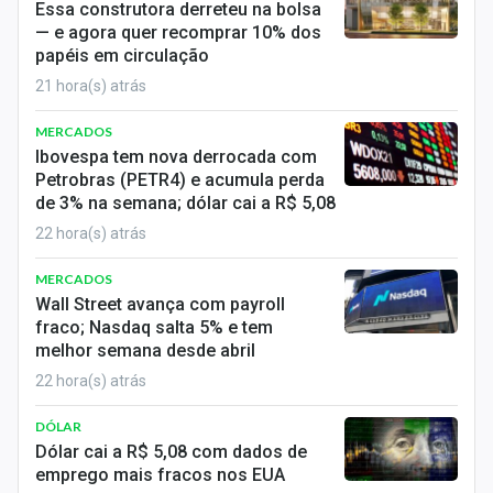
Essa construtora derreteu na bolsa
Sobre
— e agora quer recomprar 10% dos
papéis em circulação
Expediente
21 hora(s) atrás
Contato
MERCADOS
Ibovespa tem nova derrocada com
Petrobras (PETR4) e acumula perda
de 3% na semana; dólar cai a R$ 5,08
22 hora(s) atrás
MERCADOS
Wall Street avança com payroll
fraco; Nasdaq salta 5% e tem
melhor semana desde abril
22 hora(s) atrás
DÓLAR
Dólar cai a R$ 5,08 com dados de
emprego mais fracos nos EUA