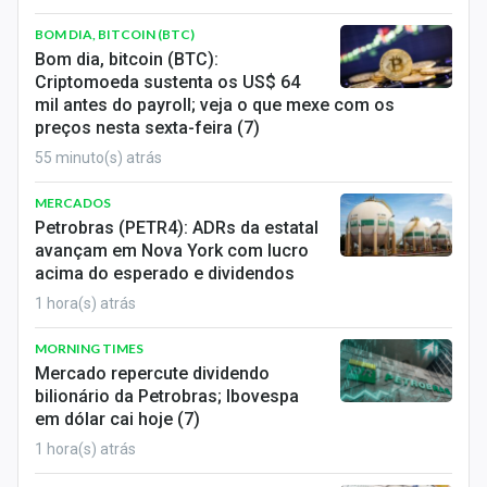
Economia
BOM DIA, BITCOIN (BTC)
Empresas
Bom dia, bitcoin (BTC):
Criptomoeda sustenta os US$ 64
Brasil
mil antes do payroll; veja o que mexe com os
preços nesta sexta-feira (7)
Política
55 minuto(s) atrás
Colunas
MERCADOS
Petrobras (PETR4): ADRs da estatal
Especiais
avançam em Nova York com lucro
acima do esperado e dividendos
Internacional
1 hora(s) atrás
Marketing
MORNING TIMES
Mercado repercute dividendo
Tecnologia
bilionário da Petrobras; Ibovespa
em dólar cai hoje (7)
1 hora(s) atrás
Conteúdo de Marca