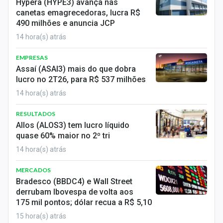
Hypera (HYPE3) avança nas
canetas emagrecedoras, lucra R$
490 milhões e anuncia JCP
14 hora(s) atrás
EMPRESAS
Assaí (ASAI3) mais do que dobra
lucro no 2T26, para R$ 537 milhões
14 hora(s) atrás
RESULTADOS
Allos (ALOS3) tem lucro líquido
quase 60% maior no 2º tri
14 hora(s) atrás
MERCADOS
Bradesco (BBDC4) e Wall Street
derrubam Ibovespa de volta aos
175 mil pontos; dólar recua a R$ 5,10
15 hora(s) atrás