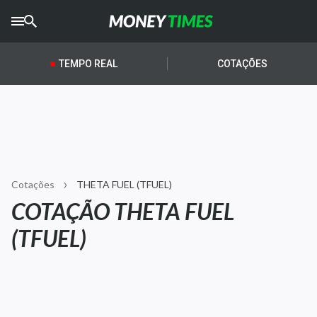
CRYPTO
TIMES
TEMPO REAL
COTAÇÕES
AGRO
TIMES
Ibovespa
Giro do Mercado
Cotações
THETA FUEL (TFUEL)
Newsletters
COTAÇÃO THETA FUEL
Money Trader
(TFUEL)
Anuncie
Últimas Notícias