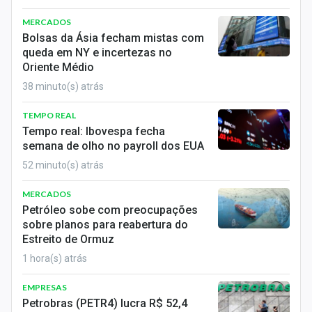
Economia
MERCADOS
Empresas
Bolsas da Ásia fecham mistas com
queda em NY e incertezas no
Brasil
Oriente Médio
38 minuto(s) atrás
Política
TEMPO REAL
Colunas
Tempo real: Ibovespa fecha
semana de olho no payroll dos EUA
Especiais
52 minuto(s) atrás
Internacional
MERCADOS
Petróleo sobe com preocupações
Marketing
sobre planos para reabertura do
Estreito de Ormuz
Tecnologia
1 hora(s) atrás
EMPRESAS
Conteúdo de Marca
Petrobras (PETR4) lucra R$ 52,4