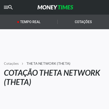
CRYPTO
TIMES
TEMPO REAL
COTAÇÕES
AGRO
TIMES
Ibovespa
Giro do Mercado
Cotações
THETA NETWORK (THETA)
Newsletters
COTAÇÃO THETA NETWORK
Money Trader
(THETA)
Anuncie
Últimas Notícias