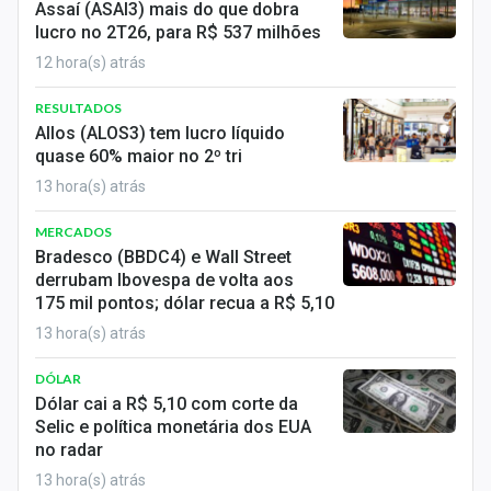
Assaí (ASAI3) mais do que dobra
lucro no 2T26, para R$ 537 milhões
12 hora(s) atrás
RESULTADOS
Allos (ALOS3) tem lucro líquido
quase 60% maior no 2º tri
13 hora(s) atrás
MERCADOS
Bradesco (BBDC4) e Wall Street
derrubam Ibovespa de volta aos
175 mil pontos; dólar recua a R$ 5,10
13 hora(s) atrás
DÓLAR
Dólar cai a R$ 5,10 com corte da
Selic e política monetária dos EUA
no radar
13 hora(s) atrás