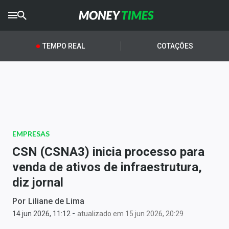
CRYPTO
TIMES
TEMPO REAL
COTAÇÕES
AGRO
TIMES
Ibovespa
Giro do Mercado
EMPRESAS
Newsletters
CSN (CSNA3) inicia processo para
Money Trader
venda de ativos de infraestrutura,
diz jornal
Anuncie
Por
Liliane de Lima
-
Últimas Notícias
14 jun 2026, 11:12
atualizado em 15 jun 2026, 20:29