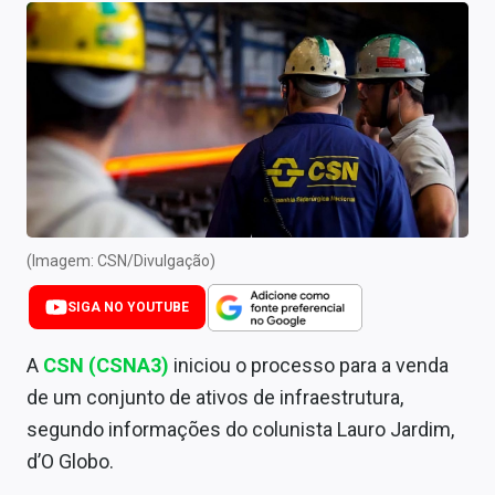
Newsletters
Cotações
Comprar ou vender?
Carteiras Recomendadas
Central de Dividendos
Central de Fundos Imobiliários
(Imagem: CSN/Divulgação)
Central dos IPOs
SIGA NO YOUTUBE
Renda Fixa
A
CSN (CSNA3)
iniciou o processo para a venda
de um conjunto de ativos de infraestrutura,
Finanças Pessoais
segundo informações do colunista Lauro Jardim,
Mercados
d’O Globo.