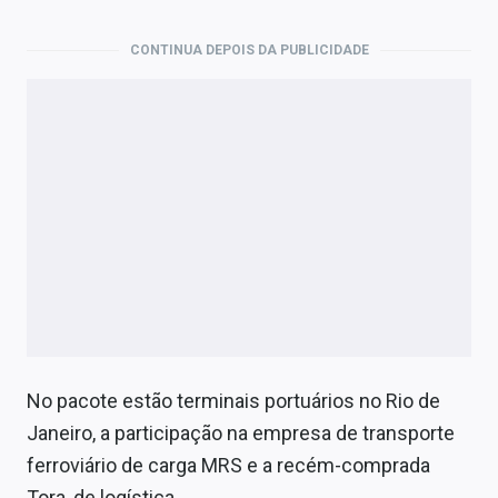
Economia
CONTINUA DEPOIS DA PUBLICIDADE
Empresas
Brasil
Política
Money Trader
Colunas
Especiais
Internacional
Marketing
No pacote estão terminais portuários no Rio de
Janeiro, a participação na empresa de transporte
Tecnologia
ferroviário de carga MRS e a recém-comprada
Tora, de logística.