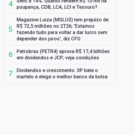
Selic a 14%: Quanto rendem R$ 10 mil na
poupança, CDB, LCA, LCI e Tesouro?
Magazine Luiza (MGLU3) tem prejuízo de
R$ 72,5 milhões no 2T26; 'Estamos
fazendo tudo para voltar a dar lucro sem
depender dos juros', diz CFO
Petrobras (PETR4) aprova R$ 17,4 bilhões
em dividendos e JCP; veja condições
Dividendos e crescimento: XP bate o
martelo e elege o melhor banco da bolsa