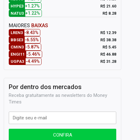
+1.27%
R$ 21.60
HYPE3
+1.22%
R$ 8.28
NATU3
MAIORES
BAIXAS
-8.43%
R$ 12.39
LREN3
-6.55%
R$ 38.38
BBSE3
-5.87%
R$ 5.45
CMIN3
-5.46%
R$ 46.88
ENGI11
-4.49%
R$ 31.28
UGPA3
Por dentro dos mercados
Receba gratuitamente as newsletters do Money
Times