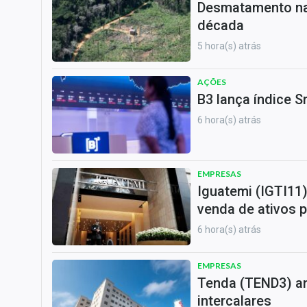
Desmatamento na 
década
5 hora(s) atrás
AÇÕES
B3 lança índice S
6 hora(s) atrás
EMPRESAS
Iguatemi (IGTI11
venda de ativos p
6 hora(s) atrás
EMPRESAS
Tenda (TEND3) an
intercalares