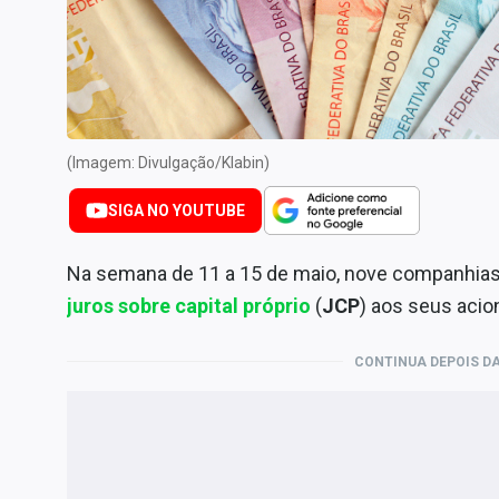
Internacional
Marketing
Tecnologia
Conteúdo de Marca
(Imagem: Divulgação/Klabin)
Sobre
Expediente
SIGA NO YOUTUBE
Contato
Na semana de 11 a 15 de maio, nove companhias 
juros sobre capital próprio
(
JCP
) aos seus acio
CONTINUA DEPOIS DA