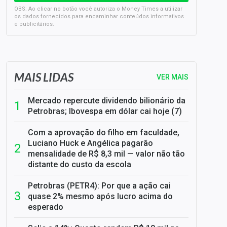
OBS: Ao clicar no botão você autoriza o Money Times a utilizar
os dados fornecidos para encaminhar conteúdos informativos
e publicitários.
SELIC em 14%: A repercussão da decisão sobre os JUROS
MAIS LIDAS
VER MAIS
Mercado repercute dividendo bilionário da
Petrobras; Ibovespa em dólar cai hoje (7)
Com a aprovação do filho em faculdade,
Luciano Huck e Angélica pagarão
mensalidade de R$ 8,3 mil — valor não tão
distante do custo da escola
Petrobras (PETR4): Por que a ação cai
quase 2% mesmo após lucro acima do
esperado