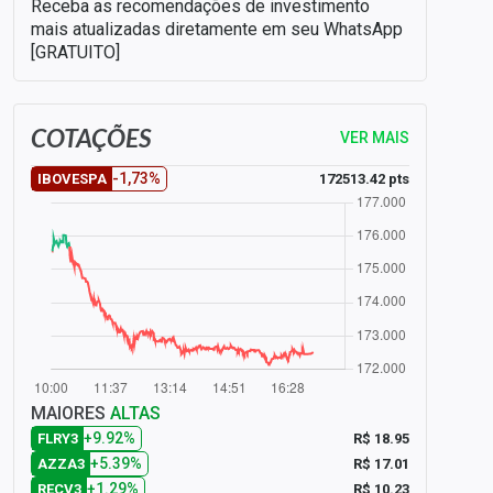
Receba as recomendações de investimento
mais atualizadas diretamente em seu WhatsApp
[GRATUITO]
COTAÇÕES
VER MAIS
-1,73%
172513.42 pts
IBOVESPA
MAIORES
ALTAS
+9.92%
R$ 18.95
FLRY3
+5.39%
R$ 17.01
AZZA3
+1.29%
R$ 10.23
RECV3