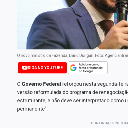
Especiais
Internacional
Marketing
Tecnologia
Conteúdo de Marca
Sobre
O novo ministro da Fazenda, Dario Durigan. Foto: Agência Br
Expediente
SIGA NO YOUTUBE
Contato
O
Governo Federal
reforçou nesta segunda-feir
versão reformulada do programa de renegociação 
estruturante, e não deve ser interpretado como 
permanente”.
CONTINUA DEPOIS DA