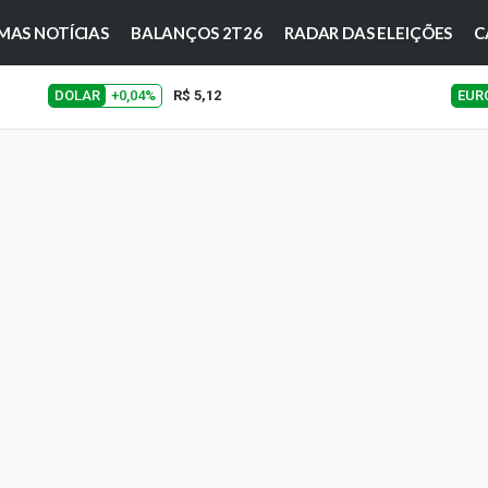
MAS NOTÍCIAS
BALANÇOS 2T26
RADAR DAS ELEIÇÕES
C
DOLAR
+0,04%
R$ 5,12
EUR