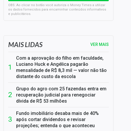
OBS: Ao clicar no botão você autoriza o Money Times a utilizar
os dados fornecidos para encaminhar conteúdos informativos
e publicitários.
SELIC em 14%: A repercussão da decisão sobre os JUROS
MAIS LIDAS
VER MAIS
Com a aprovação do filho em faculdade,
Luciano Huck e Angélica pagarão
mensalidade de R$ 8,3 mil — valor não tão
distante do custo da escola
Grupo do agro com 25 fazendas entra em
recuperação judicial para renegociar
dívida de R$ 53 milhões
Fundo imobiliário desaba mais de 40%
após cortar dividendos e revisar
projeções; entenda o que aconteceu