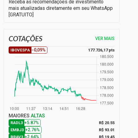
Receba as recomendações de investimento
mais atualizadas diretamente em seu WhatsApp
[GRATUITO]
COTAÇÕES
VER MAIS
−0,09%
177.726,17 pts
IBOVESPA
MAIORES
ALTAS
+5.87%
R$ 20.55
RADL3
+2.76%
R$ 93.01
EMBJ3
+2.64%
R$ 19.45
BRAV3