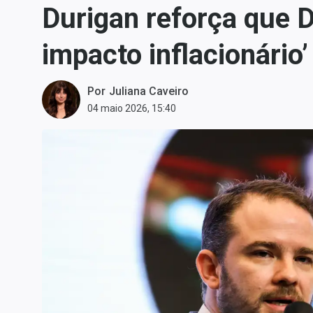
Durigan reforça que D
Carteiras Recomendadas
Central de Dividendos
impacto inflacionário’
Central de Fundos
Imobiliários
Por
Juliana Caveiro
Central dos IPOs
04 maio 2026, 15:40
Renda Fixa
Finanças Pessoais
Mercados
Economia
Empresas
Brasil
Política
Money Trader
Colunas