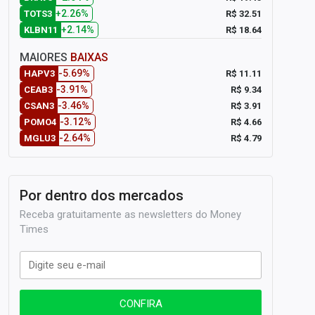
+2.26%
R$ 32.51
TOTS3
+2.14%
R$ 18.64
KLBN11
MAIORES
BAIXAS
-5.69%
R$ 11.11
HAPV3
-3.91%
R$ 9.34
CEAB3
-3.46%
R$ 3.91
CSAN3
-3.12%
R$ 4.66
POMO4
-2.64%
R$ 4.79
MGLU3
Por dentro dos mercados
Receba gratuitamente as newsletters do Money
Times