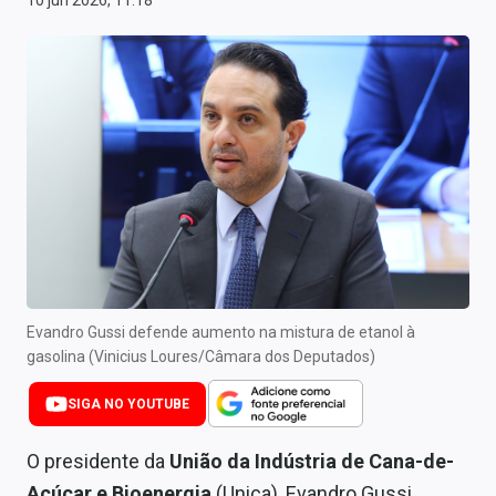
10 jun 2026, 11:18
Newsletters
Cotações
Comprar ou vender?
Carteiras Recomendadas
Central de Dividendos
Central de Fundos Imobiliários
Central dos IPOs
Evandro Gussi defende aumento na mistura de etanol à
Renda Fixa
gasolina (Vinicius Loures/Câmara dos Deputados)
Finanças Pessoais
SIGA NO YOUTUBE
Mercados
O presidente da
União da Indústria de Cana-de-
Açúcar e Bioenergia
(Unica), Evandro Gussi,