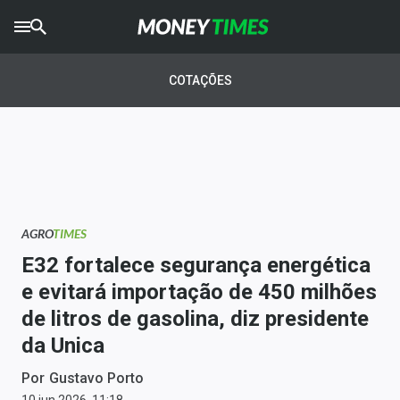
CRYPTO
TIMES
COTAÇÕES
AGRO
TIMES
Ibovespa
Giro do Mercado
AGRO
TIMES
Newsletters
E32 fortalece segurança energética
Money Trader
e evitará importação de 450 milhões
de litros de gasolina, diz presidente
Anuncie
da Unica
Últimas Notícias
Por
Gustavo Porto