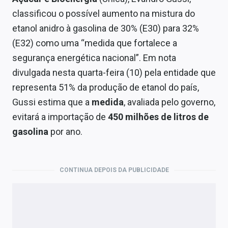
Economia
classificou o possível aumento na mistura do
Empresas
etanol anidro à gasolina de 30% (E30) para 32%
(E32) como uma “medida que fortalece a
Brasil
segurança energética nacional”. Em nota
Política
divulgada nesta quarta-feira (10) pela entidade que
representa 51% da produção de etanol do país,
Colunas
Gussi estima que a
medida
, avaliada pelo governo,
Especiais
evitará a importação de
450 milhões de litros de
gasolina
por ano.
Internacional
Marketing
CONTINUA DEPOIS DA PUBLICIDADE
Tecnologia
Conteúdo de Marca