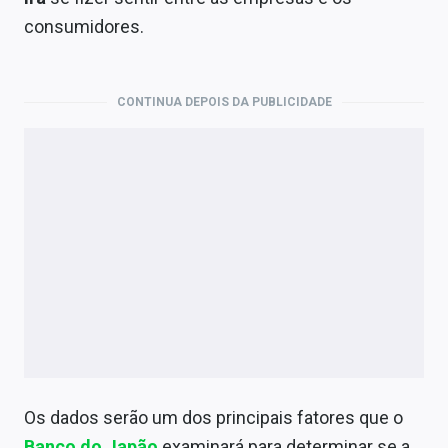
Economia
consumidores.
Empresas
Brasil
CONTINUA DEPOIS DA PUBLICIDADE
Política
Colunas
Especiais
Internacional
Marketing
Tecnologia
Os dados serão um dos principais fatores que o
Conteúdo de Marca
Banco do Japão
examinará para determinar se a