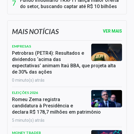
Fundo imobiliário TRXF11 lança maior oferta
do setor, buscando captar até R$ 10 bilhões
MAIS NOTÍCIAS
VER MAIS
EMPRESAS
Petrobras (PETR4): Resultados e
dividendos ‘acima das
expectativas’ animam Itaú BBA, que projeta alta
de 30% das ações
0 minuto(s) atrás
ELEIÇÕES 2026
Romeu Zema registra
candidatura à Presidência e
declara R$ 178,7 milhões em patrimônio
5 minuto(s) atrás
MONEY TRADER