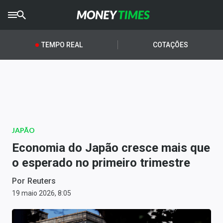
CRYPTO
TIMES
TEMPO REAL
COTAÇÕES
AGRO
TIMES
Ibovespa
Giro do Mercado
JAPÃO
Newsletters
Economia do Japão cresce mais que
Money Trader
o esperado no primeiro trimestre
Anuncie
Por
Reuters
19 maio 2026, 8:05
Últimas Notícias