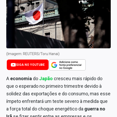
Newsletters
Cotações
Comprar ou vender?
Carteiras Recomendadas
Central de Dividendos
(Imagem: REUTERS/Toru Hanai)
Central de Fundos Imobiliários
SIGA NO YOUTUBE
Central dos IPOs
A
economia
do
Japão
cresceu mais rápido do
Renda Fixa
que o esperado no primeiro trimestre devido à
solidez das exportações e do consumo, mas esse
Finanças Pessoais
ímpeto enfrentará um teste severo à medida que
Mercados
a força total do choque energético da
guerra no
Irã
se fizer sentir entre as empresas e os