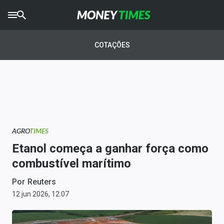
CRYPTO
TIMES
COTAÇÕES
AGRO
TIMES
Ibovespa
Giro do Mercado
AGRO
TIMES
Newsletters
Etanol começa a ganhar força como
Money Trader
combustível marítimo
Anuncie
Por
Reuters
12 jun 2026, 12:07
Últimas Notícias