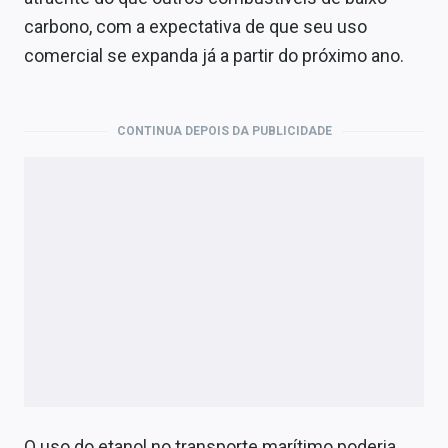
Economia
carbono, com a expectativa de que seu uso
Empresas
comercial se expanda já a partir do próximo ano.
Brasil
CONTINUA DEPOIS DA PUBLICIDADE
Política
Money Trader
Colunas
Especiais
Internacional
Marketing
Tecnologia
O uso do etanol no transporte marítimo poderia