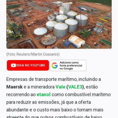
Newsletters
Cotações
Comprar ou vender?
Carteiras Recomendadas
Central de Dividendos
(Foto: Reuters/Martin Cossarini)
Central de Fundos Imobiliários
SIGA NO YOUTUBE
Central dos IPOs
Empresas de transporte marítimo, incluindo a
Renda Fixa
Maersk
e a mineradora
Vale
(
VALE3
)
, estão
recorrendo ao
etanol
como combustível marítimo
Finanças Pessoais
para reduzir as emissões, já que a oferta
Mercados
abundante e o custo mais baixo o tornam mais
atraente do que outros combustíveis de baixo