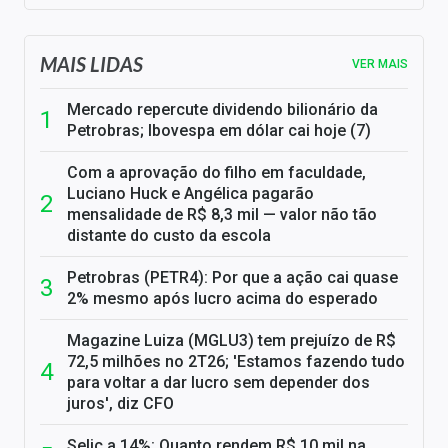
MAIS LIDAS
VER MAIS
Mercado repercute dividendo bilionário da
Petrobras; Ibovespa em dólar cai hoje (7)
Com a aprovação do filho em faculdade,
Luciano Huck e Angélica pagarão
mensalidade de R$ 8,3 mil — valor não tão
distante do custo da escola
Petrobras (PETR4): Por que a ação cai quase
2% mesmo após lucro acima do esperado
Magazine Luiza (MGLU3) tem prejuízo de R$
72,5 milhões no 2T26; 'Estamos fazendo tudo
para voltar a dar lucro sem depender dos
juros', diz CFO
Selic a 14%: Quanto rendem R$ 10 mil na