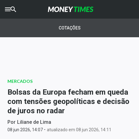
CRYPTO
TIMES
COTAÇÕES
AGRO
TIMES
Ibovespa
Giro do Mercado
MERCADOS
Newsletters
Bolsas da Europa fecham em queda
Money Trader
com tensões geopolíticas e decisão
de juros no radar
Anuncie
Por
Liliane de Lima
-
Últimas Notícias
08 jun 2026, 14:07
atualizado em 08 jun 2026, 14:11