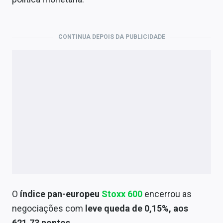
Economia
Empresas
CONTINUA DEPOIS DA PUBLICIDADE
Brasil
Política
Colunas
Especiais
Internacional
Marketing
Tecnologia
O
índice pan-europeu
Stoxx 600
encerrou as
negociações com
leve queda de 0,15%, aos
Conteúdo de Marca
621,73 pontos
.