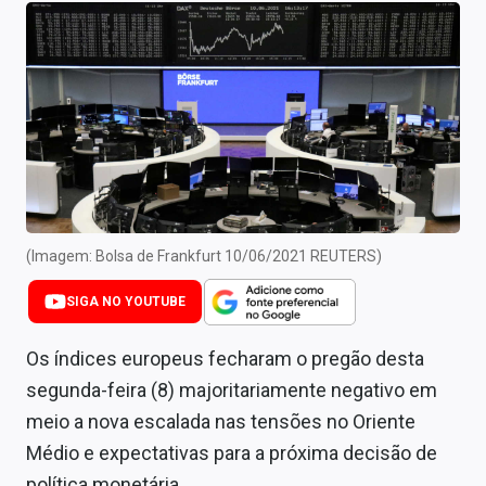
Newsletters
Cotações
Comprar ou vender?
Carteiras Recomendadas
Central de Dividendos
Central de Fundos Imobiliários
(Imagem: Bolsa de Frankfurt 10/06/2021 REUTERS)
Central dos IPOs
SIGA NO YOUTUBE
Renda Fixa
Os índices europeus fecharam o pregão desta
segunda-feira (8) majoritariamente negativo em
Finanças Pessoais
meio a nova escalada nas tensões no Oriente
Mercados
Médio e expectativas para a próxima decisão de
política monetária.