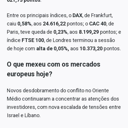
Sobre
Entre os principais índices, o
DAX
, de Frankfurt,
Expediente
caiu
0,58%
, aos
24.616,22
pontos; o
CAC 40
, de
Contato
Paris, teve queda de
0,23%
, aos
8.199,29
pontos; e
índice
FTSE 100
, de Londres terminou a sessão
de hoje com
alta de 0,05%,
aos
10.373,20
pontos.
O que mexeu com os mercados
europeus hoje?
Novos desdobramento do conflito no Oriente
Médio continuaram a concentrar as atenções dos
investidores, com nova escalada de tensões entre
Israel e Líbano.