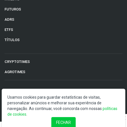
FUTUROS
ADRS
ETFS
TÍTULOS
CRYPTOTIMES
AGROTIMES
©2026 Money Times.
Usamos cookies para guardar estatísticas de visitas,
personalizar anúncios e melhorar sua experiência de
O Money Times publica matérias de cunho jornalístico, que
navegação. Ao continuar, você concorda com nossas
políticas
visam a democratização da informação. Nossas
de cookies
.
publicações devem ser compreendidas como boletins
anunciadores e divulgadores, e não como uma
FECHAR
recomendação de investimento.