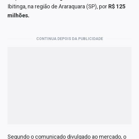
Economia
Ibitinga, na região de Araraquara (SP), por
R$ 125
milhões.
Empresas
Brasil
CONTINUA DEPOIS DA PUBLICIDADE
Política
Colunas
Especiais
Internacional
Marketing
Tecnologia
Conteúdo de Marca
Segundo o comunicado divulgado ao mercado, o