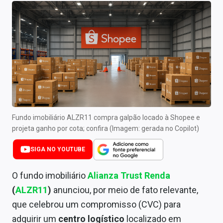
Newsletters
Cotações
Comprar ou vender?
Carteiras Recomendadas
Central de Dividendos
Central de Fundos Imobiliários
Fundo imobiliário ALZR11 compra galpão locado à Shopee e
projeta ganho por cota; confira (Imagem: gerada no Copilot)
Central dos IPOs
SIGA NO YOUTUBE
Renda Fixa
O fundo imobiliário
Alianza Trust Renda
Finanças Pessoais
(
ALZR11
)
anunciou, por meio de fato relevante,
que celebrou um compromisso (CVC) para
Mercados
adquirir um
centro logístico
localizado em