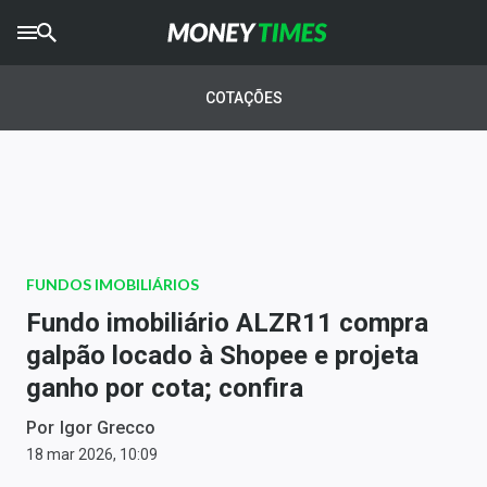
CRYPTO
TIMES
COTAÇÕES
AGRO
TIMES
Ibovespa
Giro do Mercado
FUNDOS IMOBILIÁRIOS
Newsletters
Fundo imobiliário ALZR11 compra
Money Trader
galpão locado à Shopee e projeta
ganho por cota; confira
Anuncie
Por
Igor Grecco
Últimas Notícias
18 mar 2026, 10:09