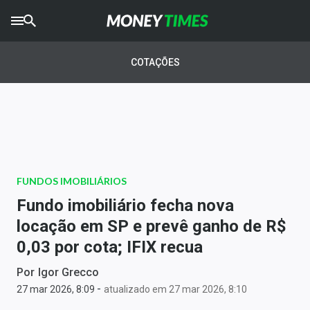
CRYPTO
TIMES
COTAÇÕES
AGRO
TIMES
Ibovespa
Giro do Mercado
FUNDOS IMOBILIÁRIOS
Newsletters
Fundo imobiliário fecha nova
Money Trader
locação em SP e prevê ganho de R$
0,03 por cota; IFIX recua
Anuncie
Por
Igor Grecco
-
Últimas Notícias
27 mar 2026, 8:09
atualizado em 27 mar 2026, 8:10