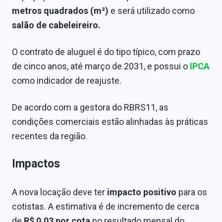
Sobre
metros quadrados (m²)
e será utilizado como
salão de cabeleireiro.
Expediente
Contato
O contrato de aluguel é do tipo típico, com prazo
de cinco anos, até março de 2031, e possui o
IPCA
como indicador de reajuste.
De acordo com a gestora do RBRS11, as
condições comerciais estão alinhadas às práticas
recentes da região.
Impactos
A nova locação deve ter
impacto positivo
para os
cotistas. A estimativa é de incremento de cerca
de
R$ 0,03 por cota
no resultado mensal do