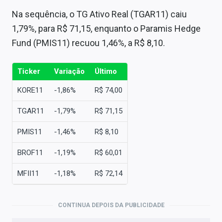
Na sequência, o TG Ativo Real (TGAR11) caiu
1,79%, para R$ 71,15, enquanto o Paramis Hedge
Fund (PMIS11) recuou 1,46%, a R$ 8,10.
Ticker
Variação
Último
KORE11
-1,86%
R$ 74,00
TGAR11
-1,79%
R$ 71,15
PMIS11
-1,46%
R$ 8,10
BROF11
-1,19%
R$ 60,01
MFII11
-1,18%
R$ 72,14
CONTINUA DEPOIS DA PUBLICIDADE