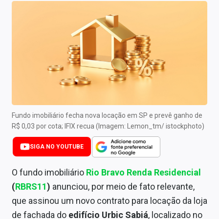
Newsletters
Cotações
Comprar ou vender?
Carteiras Recomendadas
Central de Dividendos
Central de Fundos Imobiliários
Fundo imobiliário fecha nova locação em SP e prevê ganho de
R$ 0,03 por cota; IFIX recua (Imagem: Lemon_tm/ istockphoto)
Central dos IPOs
SIGA NO YOUTUBE
Renda Fixa
O fundo imobiliário
Rio Bravo Renda Residencial
Finanças Pessoais
(
RBRS11
)
anunciou, por meio de fato relevante,
que assinou um novo contrato para locação da loja
Mercados
de fachada do
edifício Urbic Sabiá
, localizado no