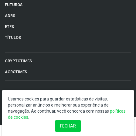
FUTUROS
ADRS
ETFS
TÍTULOS
CRYPTOTIMES
AGROTIMES
©2026 Money Times.
Usamos cookies para guardar estatísticas de visitas,
personalizar anúncios e melhorar sua experiência de
O Money Times publica matérias de cunho jornalístico, que
navegação. Ao continuar, você concorda com nossas
políticas
visam a democratização da informação. Nossas
de cookies
.
publicações devem ser compreendidas como boletins
anunciadores e divulgadores, e não como uma
FECHAR
recomendação de investimento.