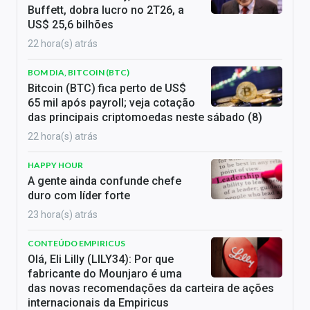
Buffett, dobra lucro no 2T26, a
US$ 25,6 bilhões
22 hora(s) atrás
BOM DIA, BITCOIN (BTC)
Bitcoin (BTC) fica perto de US$
65 mil após payroll; veja cotação
das principais criptomoedas neste sábado (8)
22 hora(s) atrás
HAPPY HOUR
A gente ainda confunde chefe
duro com líder forte
23 hora(s) atrás
CONTEÚDO EMPIRICUS
Olá, Eli Lilly (LILY34): Por que
fabricante do Mounjaro é uma
das novas recomendações da carteira de ações
internacionais da Empiricus