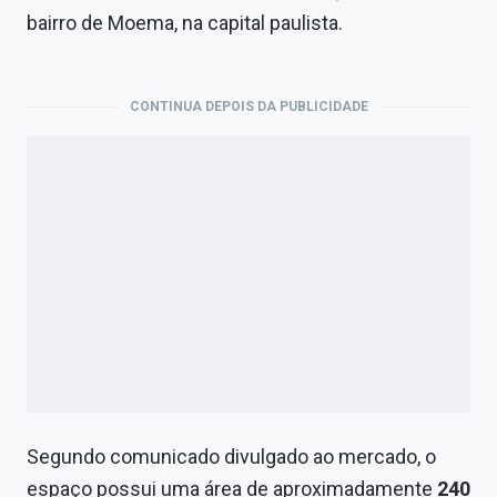
Economia
bairro de Moema, na capital paulista.
Empresas
Brasil
CONTINUA DEPOIS DA PUBLICIDADE
Política
Colunas
Especiais
Internacional
Marketing
Tecnologia
Segundo comunicado divulgado ao mercado, o
Conteúdo de Marca
espaço possui uma área de aproximadamente
240