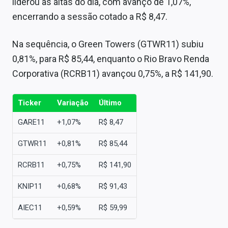
liderou as altas do dia, com avanço de 1,07%,
encerrando a sessão cotado a R$ 8,47.
Na sequência, o Green Towers (GTWR11) subiu
0,81%, para R$ 85,44, enquanto o Rio Bravo Renda
Corporativa (RCRB11) avançou 0,75%, a R$ 141,90.
Ticker
Variação
Último
GARE11
+1,07%
R$ 8,47
GTWR11
+0,81%
R$ 85,44
RCRB11
+0,75%
R$ 141,90
KNIP11
+0,68%
R$ 91,43
AIEC11
+0,59%
R$ 59,99