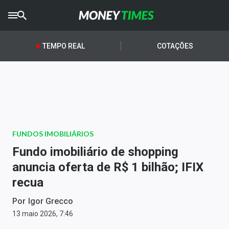
CRYPTO
TIMES
TEMPO REAL
COTAÇÕES
AGRO
TIMES
Ibovespa
Giro do Mercado
FUNDOS IMOBILIÁRIOS
Newsletters
Fundo imobiliário de shopping
Money Trader
anuncia oferta de R$ 1 bilhão; IFIX
recua
Anuncie
Por
Igor Grecco
Últimas Notícias
13 maio 2026, 7:46