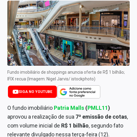
Newsletters
Cotações
Comprar ou vender?
Carteiras Recomendadas
Central de Dividendos
Central de Fundos Imobiliários
Fundo imobiliário de shoppings anuncia oferta de R$ 1 bilhão;
IFIX recua (Imagem: Nigel Jarvis/ istockphoto)
Central dos IPOs
SIGA NO YOUTUBE
Renda Fixa
O fundo imobiliário
Patria Malls
(
PMLL11
)
Finanças Pessoais
aprovou a realização de sua
7ª emissão de cotas
,
com volume inicial de
R$ 1 bilhão
, segundo fato
Mercados
relevante divulgado nessa terça-feira (12).