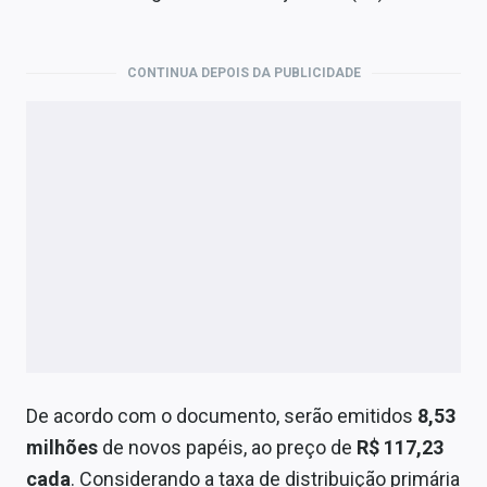
Economia
Empresas
CONTINUA DEPOIS DA PUBLICIDADE
Brasil
Política
Colunas
Especiais
Internacional
Marketing
Tecnologia
De acordo com o documento, serão emitidos
8,53
milhões
de novos papéis, ao preço de
R$ 117,23
Conteúdo de Marca
cada
. Considerando a taxa de distribuição primária