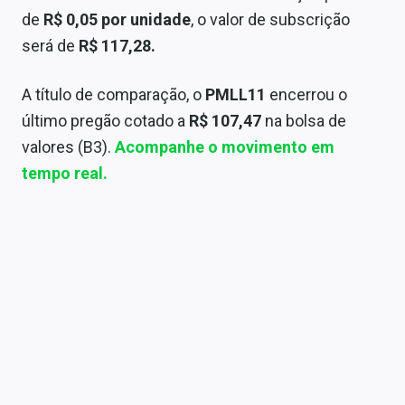
Sobre
de
R$ 0,05 por unidade
, o valor de subscrição
será de
R$ 117,28.
Expediente
Contato
A título de comparação, o
PMLL11
encerrou o
último pregão cotado a
R$ 107,47
na bolsa de
valores (B3).
Acompanhe o movimento em
tempo real.