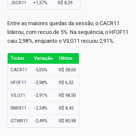
JSCR11
+1,57%
R$ 8,39
Entre as maiores quedas da sessão, o CACR11
liderou, com recuo de 5%. Na sequência, o HFOF11
caiu 2,98%, enquanto o VILG11 recuou 2,91%.
Ticker
Variação
Último
CACR11
-5,00%
R$ 38,00
HFOF11
-2,98%
R$ 6,52
VILG11
-2,91%
R$ 98,50
RBRX11
-2,54%
R$ 8,45
GTWR11
-2,49%
R$ 80,98