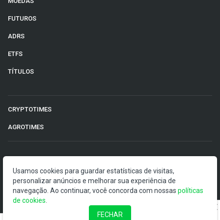
MOEDAS
FUTUROS
ADRS
ETFS
TÍTULOS
CRYPTOTIMES
AGROTIMES
©2026 Money Times.
Usamos cookies para guardar estatísticas de visitas,
personalizar anúncios e melhorar sua experiência de
O Money Times publica matérias de cunho jornalístico, que
navegação. Ao continuar, você concorda com nossas
políticas
visam a democratização da informação. Nossas
de cookies
.
publicações devem ser compreendidas como boletins
anunciadores e divulgadores, e não como uma
FECHAR