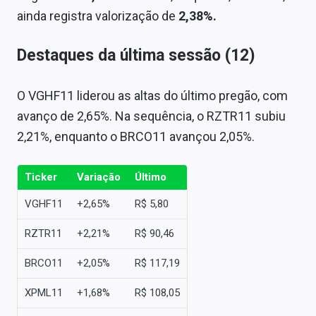
ainda registra valorização de
2,38%.
Destaques da última sessão (12)
O VGHF11 liderou as altas do último pregão, com
avanço de 2,65%. Na sequência, o RZTR11 subiu
2,21%, enquanto o BRCO11 avançou 2,05%.
Ticker
Variação
Último
VGHF11
+2,65%
R$ 5,80
RZTR11
+2,21%
R$ 90,46
BRCO11
+2,05%
R$ 117,19
XPML11
+1,68%
R$ 108,05