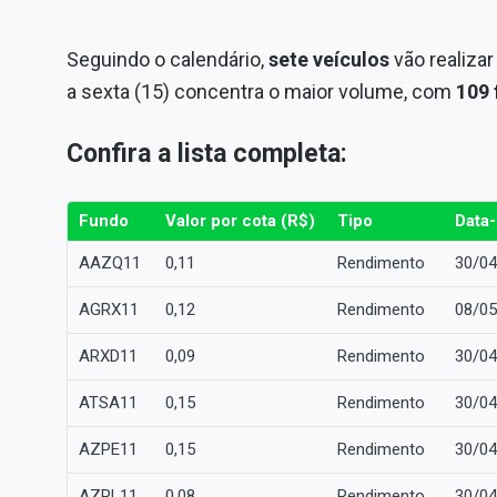
Seguindo o calendário,
sete veículos
vão realizar
a sexta (15) concentra o maior volume, com
109 
Confira a lista completa:
Fundo
Valor por cota (R$)
Tipo
Data
AAZQ11
0,11
Rendimento
30/04
AGRX11
0,12
Rendimento
08/05
ARXD11
0,09
Rendimento
30/04
ATSA11
0,15
Rendimento
30/04
AZPE11
0,15
Rendimento
30/04
AZPL11
0,08
Rendimento
30/04