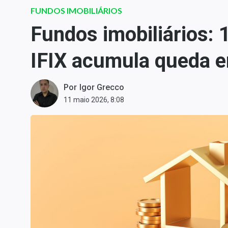
Carteiras Recomendadas
FUNDOS IMOBILIÁRIOS
Central de Dividendos
Fundos imobiliários:
Central de Fundos
IFIX acumula queda 
Imobiliários
Central dos IPOs
Renda Fixa
Por
Igor Grecco
11 maio 2026, 8:08
Finanças Pessoais
Mercados
Economia
Empresas
Brasil
Política
Colunas
Especiais