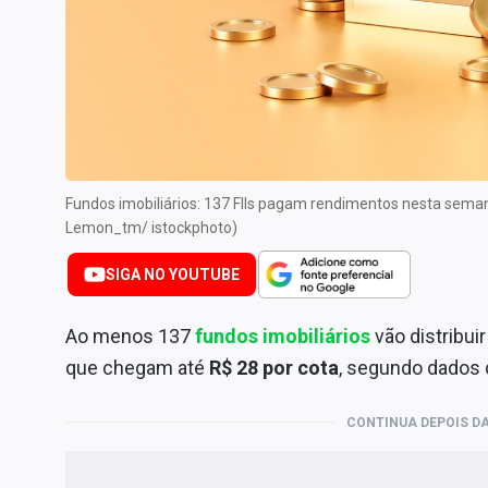
Internacional
Marketing
Tecnologia
Conteúdo de Marca
Sobre
Expediente
Fundos imobiliários: 137 FIIs pagam rendimentos nesta sem
Lemon_tm/ istockphoto)
Contato
SIGA NO YOUTUBE
Ao menos 137
fundos imobiliários
vão distribu
que chegam até
R$ 28 por cota
, segundo dados 
CONTINUA DEPOIS DA