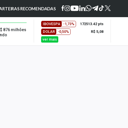
ARTEIRAS RECOMENDADAS
IBOVESPA
-1,73%
172513.42 pts
R$ 876 milhões
DOLAR
-0,50%
R$ 5,08
undo
ver mais