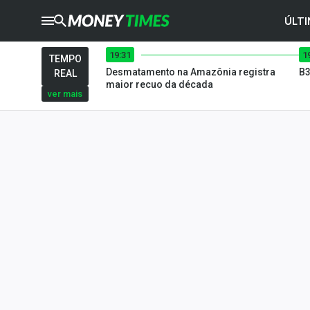
ÚLTI
19:31
1
CRYPTO
TIMES
TEMPO
Desmatamento na Amazônia registra
B3
REAL
AGRO
TIMES
maior recuo da década
ver mais
Ibovespa
Giro do Mercado
Newsletters
Money Trader
Anuncie
Últimas Notícias
Newsletters
Cotações
Comprar ou vender?