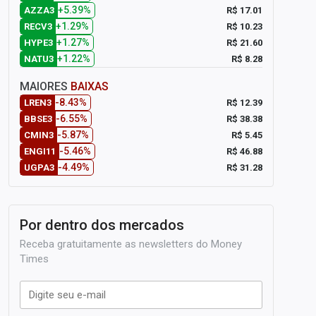
+5.39%
R$ 17.01
AZZA3
+1.29%
R$ 10.23
RECV3
+1.27%
R$ 21.60
HYPE3
+1.22%
R$ 8.28
NATU3
MAIORES
BAIXAS
-8.43%
R$ 12.39
LREN3
-6.55%
R$ 38.38
BBSE3
-5.87%
R$ 5.45
CMIN3
-5.46%
R$ 46.88
ENGI11
-4.49%
R$ 31.28
UGPA3
Por dentro dos mercados
Receba gratuitamente as newsletters do Money
Times