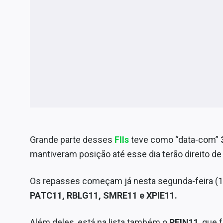
Grande parte desses
FIIs
teve como “data-com”
3
mantiveram posição até esse dia terão direito d
Os repasses começam já nesta segunda-feira (1
PATC11, RBLG11, SMRE11 e XPIE11.
Além deles, está na lista também o
PFIN11
, que