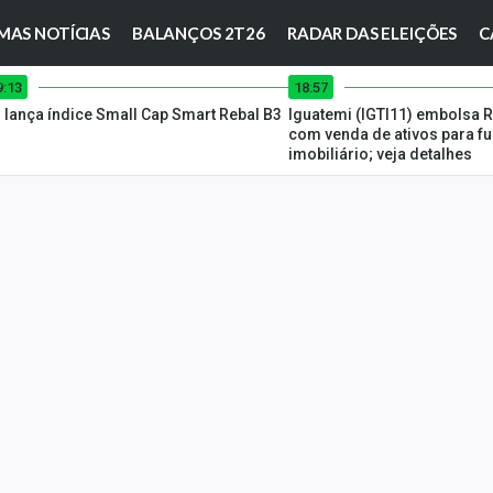
MAS NOTÍCIAS
BALANÇOS 2T26
RADAR DAS ELEIÇÕES
C
9:13
18:57
 lança índice Small Cap Smart Rebal B3
Iguatemi (IGTI11) embolsa 
com venda de ativos para f
imobiliário; veja detalhes