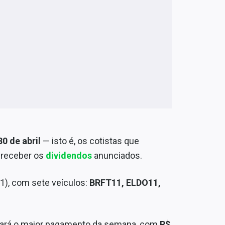
0 de abril
— isto é, os cotistas que
e receber os
dividendos
anunciados.
1), com sete veículos:
BRFT11, ELDO11,
 fará o maior pagamento da semana, com
R$