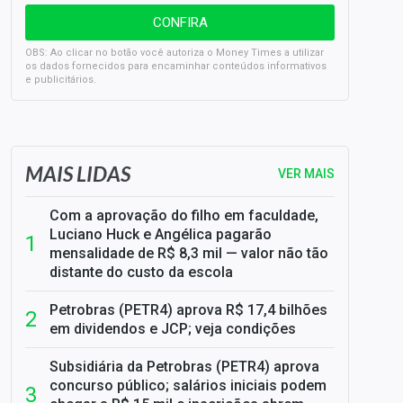
OBS: Ao clicar no botão você autoriza o Money Times a utilizar
os dados fornecidos para encaminhar conteúdos informativos
e publicitários.
SELIC em 14%: A repercussão da decisão sobre os JUROS
MAIS LIDAS
VER MAIS
Com a aprovação do filho em faculdade,
Luciano Huck e Angélica pagarão
mensalidade de R$ 8,3 mil — valor não tão
distante do custo da escola
Petrobras (PETR4) aprova R$ 17,4 bilhões
em dividendos e JCP; veja condições
Subsidiária da Petrobras (PETR4) aprova
concurso público; salários iniciais podem