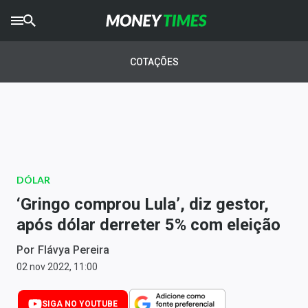
CRYPTO
TIMES
COTAÇÕES
AGRO
TIMES
Ibovespa
Giro do Mercado
DÓLAR
Newsletters
‘Gringo comprou Lula’, diz gestor,
Money Trader
após dólar derreter 5% com eleição
Anuncie
Por
Flávya Pereira
02 nov 2022, 11:00
Últimas Notícias
SIGA NO YOUTUBE