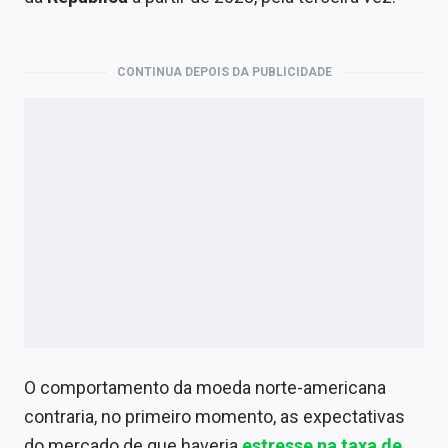
Economia
Empresas
CONTINUA DEPOIS DA PUBLICIDADE
Brasil
Política
Colunas
Especiais
Internacional
Marketing
Tecnologia
O comportamento da moeda norte-americana
contraria, no primeiro momento, as expectativas
Conteúdo de Marca
do mercado de que haveria
estresse na taxa de