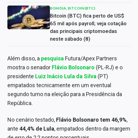
BOM DIA, BITCOIN (BTC)
Bitcoin (BTC) fica perto de US$
65 mil após payroll; veja cotação
das principais criptomoedas
neste sábado (8)
Além disso, a
pesquisa
Futura/Apex Partners
mostra o senador
Flávio Bolsonaro
(PL-RJ) e o
presidente
Luiz Inácio Lula da Silva
(PT)
empatados tecnicamente em um eventual
segundo turno na eleição para a Presidência da
República.
No cenário testado,
Flávio Bolsonaro tem 46,9%
,
ante
44,4% de Lula
, empatados dentro da margem
de erro de 2,2 pontos porcentuais.