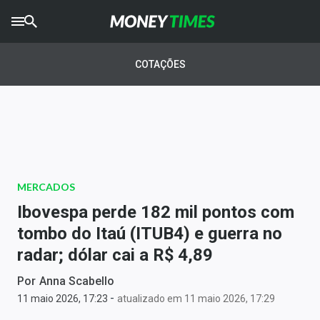
CRYPTO
TIMES
COTAÇÕES
AGRO
TIMES
Ibovespa
Giro do Mercado
MERCADOS
Newsletters
Ibovespa perde 182 mil pontos com
Money Trader
tombo do Itaú (ITUB4) e guerra no
radar; dólar cai a R$ 4,89
Anuncie
Por
Anna Scabello
-
Últimas Notícias
11 maio 2026, 17:23
atualizado em 11 maio 2026, 17:29