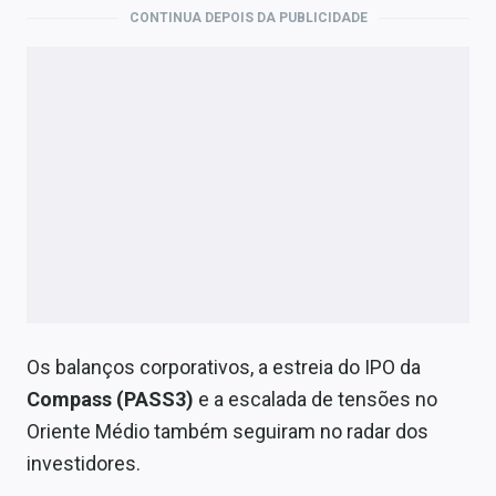
Economia
CONTINUA DEPOIS DA PUBLICIDADE
Empresas
Brasil
Política
Colunas
Especiais
Internacional
Marketing
Os balanços corporativos, a estreia do IPO da
Tecnologia
Compass (PASS3)
e a escalada de tensões no
Oriente Médio também seguiram no radar dos
investidores.
Conteúdo de Marca