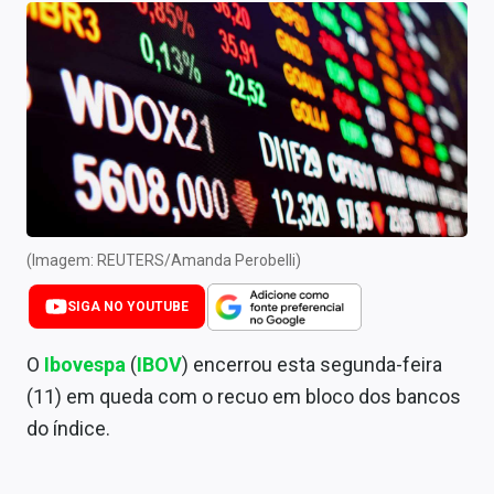
Newsletters
Cotações
Comprar ou vender?
Carteiras Recomendadas
Central de Dividendos
Central de Fundos Imobiliários
(Imagem: REUTERS/Amanda Perobelli)
Central dos IPOs
SIGA NO YOUTUBE
Renda Fixa
O
Ibovespa
(
IBOV
) encerrou esta segunda-feira
(11) em queda com o recuo em bloco dos bancos
Finanças Pessoais
do índice.
Mercados