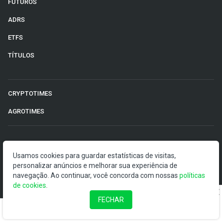
FUTUROS
ADRS
ETFS
TÍTULOS
CRYPTOTIMES
AGROTIMES
©2026 Money Times.
Usamos cookies para guardar estatísticas de visitas,
personalizar anúncios e melhorar sua experiência de
O Money Times publica matérias de cunho jornalístico, que
navegação. Ao continuar, você concorda com nossas
políticas
visam a democratização da informação. Nossas
de cookies
.
publicações devem ser compreendidas como boletins
anunciadores e divulgadores, e não como uma
FECHAR
recomendação de investimento.