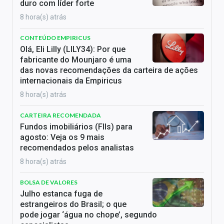
duro com líder forte
8 hora(s) atrás
CONTEÚDO EMPIRICUS
Olá, Eli Lilly (LILY34): Por que
fabricante do Mounjaro é uma
das novas recomendações da carteira de ações
internacionais da Empiricus
8 hora(s) atrás
CARTEIRA RECOMENDADA
Fundos imobiliários (FIIs) para
agosto: Veja os 9 mais
recomendados pelos analistas
8 hora(s) atrás
BOLSA DE VALORES
Julho estanca fuga de
estrangeiros do Brasil; o que
pode jogar ‘água no chope’, segundo