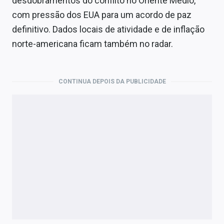
desdobramentos do conflito no Oriente Médio,
Economia
com pressão dos EUA para um acordo de paz
Empresas
definitivo. Dados locais de atividade e de inflação
norte-americana ficam também no radar.
Brasil
Política
CONTINUA DEPOIS DA PUBLICIDADE
Colunas
Especiais
Internacional
Marketing
Tecnologia
Conteúdo de Marca