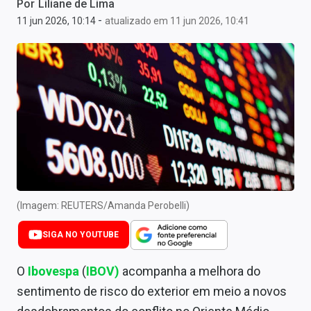
Por
Liliane de Lima
Newsletters
-
11 jun 2026, 10:14
atualizado em 11 jun 2026, 10:41
Cotações
Comprar ou vender?
Carteiras Recomendadas
Central de Dividendos
Central de Fundos Imobiliários
Central dos IPOs
(Imagem: REUTERS/Amanda Perobelli)
Renda Fixa
SIGA NO YOUTUBE
Finanças Pessoais
O
Ibovespa
(
IBOV)
acompanha a melhora do
Mercados
sentimento de risco do exterior em meio a novos