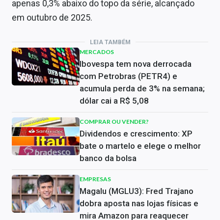
apenas 0,3% abaixo do topo da série, alcançado
em outubro de 2025.
LEIA TAMBÉM
MERCADOS
Ibovespa tem nova derrocada
com Petrobras (PETR4) e
acumula perda de 3% na semana;
dólar cai a R$ 5,08
COMPRAR OU VENDER?
Dividendos e crescimento: XP
bate o martelo e elege o melhor
banco da bolsa
EMPRESAS
Magalu (MGLU3): Fred Trajano
dobra aposta nas lojas físicas e
mira Amazon para reaquecer