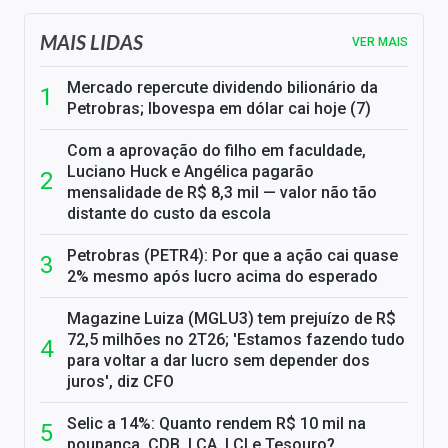
MAIS LIDAS
VER MAIS
Mercado repercute dividendo bilionário da
Petrobras; Ibovespa em dólar cai hoje (7)
Com a aprovação do filho em faculdade,
Luciano Huck e Angélica pagarão
mensalidade de R$ 8,3 mil — valor não tão
distante do custo da escola
Petrobras (PETR4): Por que a ação cai quase
2% mesmo após lucro acima do esperado
Magazine Luiza (MGLU3) tem prejuízo de R$
72,5 milhões no 2T26; 'Estamos fazendo tudo
para voltar a dar lucro sem depender dos
juros', diz CFO
Selic a 14%: Quanto rendem R$ 10 mil na
poupança, CDB, LCA, LCI e Tesouro?