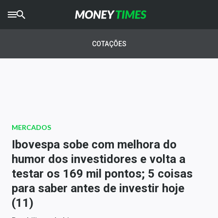
CRYPTO
TIMES
COTAÇÕES
AGRO
TIMES
Ibovespa
Giro do Mercado
MERCADOS
Newsletters
Ibovespa sobe com melhora do
Money Trader
humor dos investidores e volta a
testar os 169 mil pontos; 5 coisas
Anuncie
para saber antes de investir hoje
(11)
Últimas Notícias