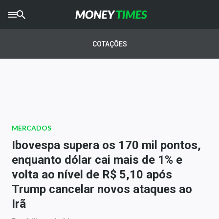
CRYPTO
TIMES
COTAÇÕES
AGRO
TIMES
Ibovespa
Giro do Mercado
MERCADOS
Newsletters
Ibovespa supera os 170 mil pontos,
Money Trader
enquanto dólar cai mais de 1% e
volta ao nível de R$ 5,10 após
Anuncie
Trump cancelar novos ataques ao
Irã
Últimas Notícias