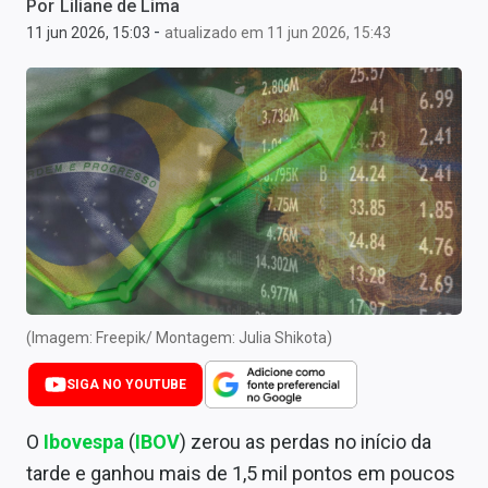
Por
Liliane de Lima
Newsletters
-
11 jun 2026, 15:03
atualizado em 11 jun 2026, 15:43
Cotações
Comprar ou vender?
Carteiras Recomendadas
Central de Dividendos
Central de Fundos Imobiliários
Central dos IPOs
(Imagem: Freepik/ Montagem: Julia Shikota)
Renda Fixa
SIGA NO YOUTUBE
Finanças Pessoais
O
Ibovespa
(
IBOV
) zerou as perdas no início da
Mercados
tarde e ganhou mais de 1,5 mil pontos em poucos