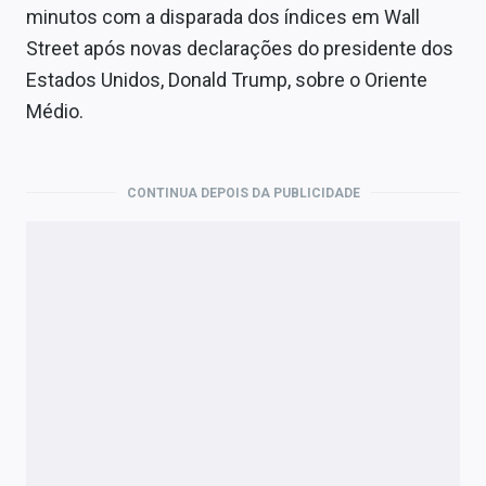
Economia
minutos com a disparada dos índices em Wall
Street após novas declarações do presidente dos
Empresas
Estados Unidos, Donald Trump, sobre o Oriente
Brasil
Médio.
Política
CONTINUA DEPOIS DA PUBLICIDADE
Colunas
Especiais
Internacional
Marketing
Tecnologia
Conteúdo de Marca