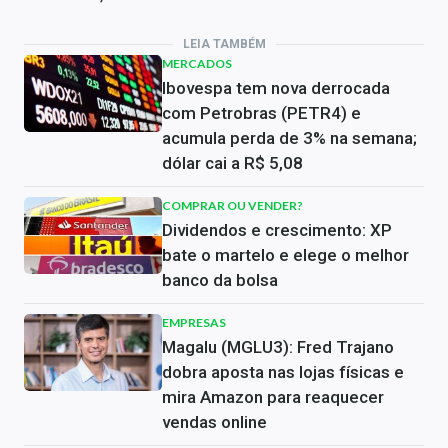
LEIA TAMBÉM
MERCADOS
Ibovespa tem nova derrocada
com Petrobras (PETR4) e
acumula perda de 3% na semana;
dólar cai a R$ 5,08
COMPRAR OU VENDER?
Dividendos e crescimento: XP
bate o martelo e elege o melhor
banco da bolsa
EMPRESAS
Magalu (MGLU3): Fred Trajano
dobra aposta nas lojas físicas e
mira Amazon para reaquecer
vendas online