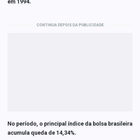
em 1994.
Economia
Empresas
CONTINUA DEPOIS DA PUBLICIDADE
Brasil
Política
Colunas
Especiais
Internacional
Marketing
Tecnologia
No período, o principal índice da bolsa brasileira
Conteúdo de Marca
acumula queda de 14,34%.