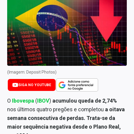
Newsletters
Cotações
Comprar ou vender?
Carteiras Recomendadas
Central de Dividendos
Central de Fundos Imobiliários
(Imagem: Deposit Photos)
Central dos IPOs
SIGA NO YOUTUBE
Renda Fixa
O
Ibovespa
(
IBOV
)
acumulou queda de 2,74%
nos últimos quatro pregões e completou
a oitava
Finanças Pessoais
semana consecutiva de perdas.
Trata-se da
Mercados
maior sequência negativa desde o Plano Real,