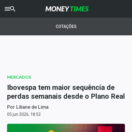
CRYPTO
TIMES
COTAÇÕES
AGRO
TIMES
Ibovespa
Giro do Mercado
MERCADOS
Newsletters
Ibovespa tem maior sequência de
Money Trader
perdas semanais desde o Plano Real
Anuncie
Por
Liliane de Lima
05 jun 2026, 18:52
Últimas Notícias