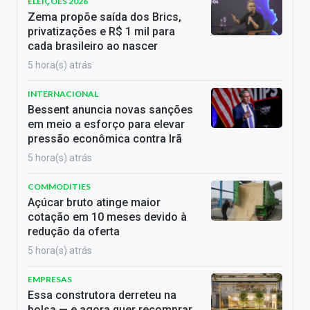
ELEIÇÕES 2026
Zema propõe saída dos Brics,
privatizações e R$ 1 mil para
cada brasileiro ao nascer
5 hora(s) atrás
INTERNACIONAL
Bessent anuncia novas sanções
em meio a esforço para elevar
pressão econômica contra Irã
5 hora(s) atrás
COMMODITIES
Açúcar bruto atinge maior
cotação em 10 meses devido à
redução da oferta
5 hora(s) atrás
EMPRESAS
Essa construtora derreteu na
bolsa — e agora quer recomprar