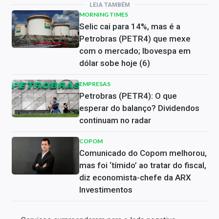
LEIA TAMBÉM
MORNING TIMES
Selic cai para 14%, mas é a
Petrobras (PETR4) que mexe
com o mercado; Ibovespa em
dólar sobe hoje (6)
EMPRESAS
Petrobras (PETR4): O que
esperar do balanço? Dividendos
continuam no radar
COPOM
Comunicado do Copom melhorou,
mas foi ‘tímido’ ao tratar do fiscal,
diz economista-chefe da ARX
Investimentos