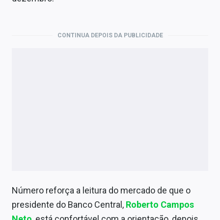
Economia
Empresas
CONTINUA DEPOIS DA PUBLICIDADE
Brasil
Política
Money Trader
Colunas
Especiais
Internacional
Marketing
Número reforça a leitura do mercado de que o
Tecnologia
presidente do Banco Central,
Roberto Campos
Neto
, está confortável com a orientação, depois