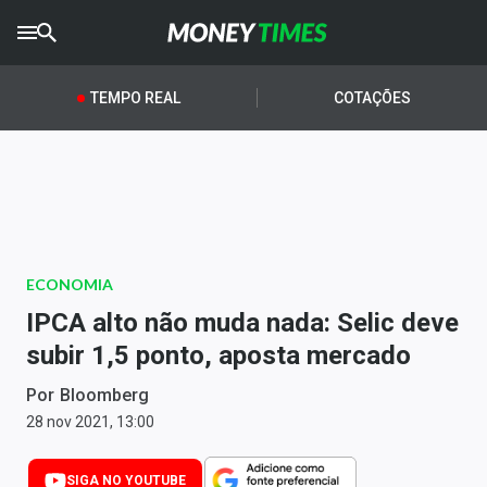
CRYPTO
TIMES
TEMPO REAL
COTAÇÕES
AGRO
TIMES
Ibovespa
Giro do Mercado
ECONOMIA
Newsletters
IPCA alto não muda nada: Selic deve
Money Trader
subir 1,5 ponto, aposta mercado
Anuncie
Por
Bloomberg
28 nov 2021, 13:00
Últimas Notícias
SIGA NO YOUTUBE