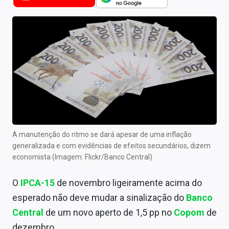
Newsletters
Cotações
Comprar ou vender?
Carteiras Recomendadas
Central de Dividendos
Central de Fundos Imobiliários
A manutenção do ritmo se dará apesar de uma inflação
Central dos IPOs
generalizada e com evidências de efeitos secundários, dizem
economista (Imagem: Flickr/Banco Central)
Renda Fixa
O
IPCA-15
de novembro ligeiramente acima do
Finanças Pessoais
esperado não deve mudar a sinalização do
Banco
Mercados
Central
de um novo aperto de 1,5 pp no
Copom
de
dezembro.