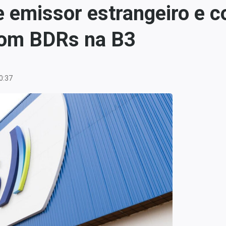
 emissor estrangeiro e co
com BDRs na B3
0:37