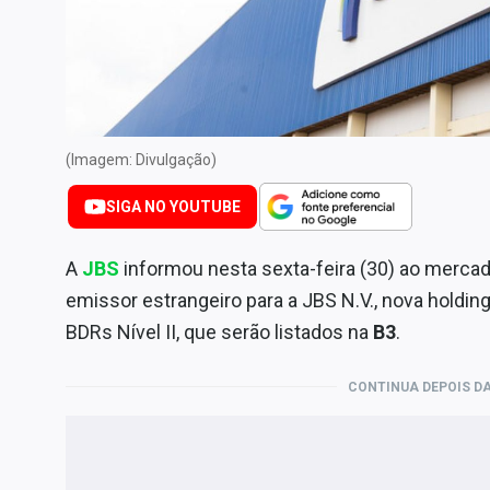
Internacional
Marketing
Tecnologia
Conteúdo de Marca
(Imagem: Divulgação)
Sobre
Expediente
SIGA NO YOUTUBE
Contato
A
JBS
informou nesta sexta-feira (30) ao merca
emissor estrangeiro para a JBS N.V., nova holdin
BDRs Nível II, que serão listados na
B3
.
CONTINUA DEPOIS DA