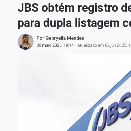
JBS obtém registro de
Carteiras Recomendadas
Central de Dividendos
para dupla listagem 
Central de Fundos
Imobiliários
Por
Gabryella Mendes
Central dos IPOs
-
30 maio 2025, 19:14
atualizado em 02 jun 2025, 1
Renda Fixa
Finanças Pessoais
Mercados
Economia
Empresas
Brasil
Política
Colunas
Especiais