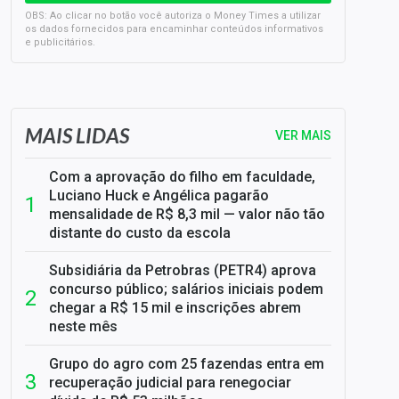
OBS: Ao clicar no botão você autoriza o Money Times a utilizar
os dados fornecidos para encaminhar conteúdos informativos
e publicitários.
SELIC em 14%: A repercussão da decisão sobre os JUROS
MAIS LIDAS
VER MAIS
Com a aprovação do filho em faculdade,
Luciano Huck e Angélica pagarão
mensalidade de R$ 8,3 mil — valor não tão
distante do custo da escola
Subsidiária da Petrobras (PETR4) aprova
concurso público; salários iniciais podem
chegar a R$ 15 mil e inscrições abrem
neste mês
Grupo do agro com 25 fazendas entra em
recuperação judicial para renegociar