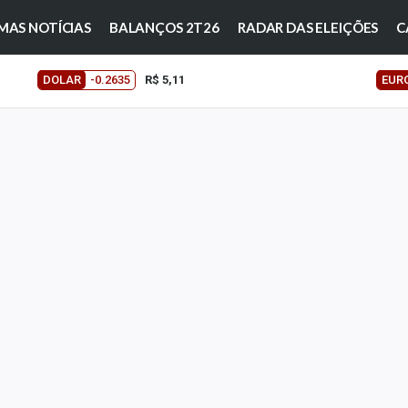
MAS NOTÍCIAS
BALANÇOS 2T26
RADAR DAS ELEIÇÕES
C
DOLAR
-0.2635
R$ 5,11
EUR