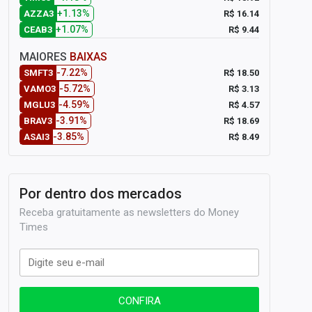
+1.13%
R$ 16.14
AZZA3
+1.07%
R$ 9.44
CEAB3
MAIORES
BAIXAS
-7.22%
R$ 18.50
SMFT3
-5.72%
R$ 3.13
VAMO3
-4.59%
R$ 4.57
MGLU3
-3.91%
R$ 18.69
BRAV3
-3.85%
R$ 8.49
ASAI3
Por dentro dos mercados
Receba gratuitamente as newsletters do Money
Times