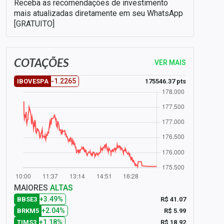
Receba as recomendações de investimento
mais atualizadas diretamente em seu WhatsApp
[GRATUITO]
COTAÇÕES
VER MAIS
-1.2265
175546.37 pts
IBOVESPA
MAIORES
ALTAS
+3.49%
R$ 41.07
BBSE3
+2.04%
R$ 5.99
BRKM5
+1.18%
R$ 18.92
TIMS3