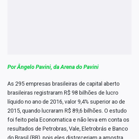
Economia
Empresas
Brasil
Política
Colunas
Por Ângelo Pavini, da Arena do Pavini
Especiais
As 295 empresas brasileiras de capital aberto
Internacional
brasileiras registraram R$ 98 bilhões de lucro
Marketing
líquido no ano de 2016, valor 9,4% superior ao de
2015, quando lucraram R$ 89,6 bilhões. O estudo
Tecnologia
foi feito pela Economatica e não leva em conta os
resultados de Petrobras, Vale, Eletrobrás e Banco
Conteúdo de Marca
do Brasil (BB), pois eles distorceriam a amostra.