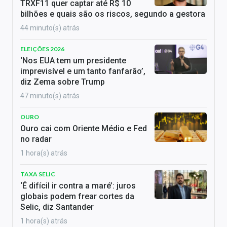
TRXF11 quer captar até R$ 10
bilhões e quais são os riscos, segundo a gestora
44 minuto(s) atrás
ELEIÇÕES 2026
‘Nos EUA tem um presidente
imprevisível e um tanto fanfarão’,
diz Zema sobre Trump
47 minuto(s) atrás
OURO
Ouro cai com Oriente Médio e Fed
no radar
1 hora(s) atrás
TAXA SELIC
‘É difícil ir contra a maré’: juros
globais podem frear cortes da
Selic, diz Santander
1 hora(s) atrás