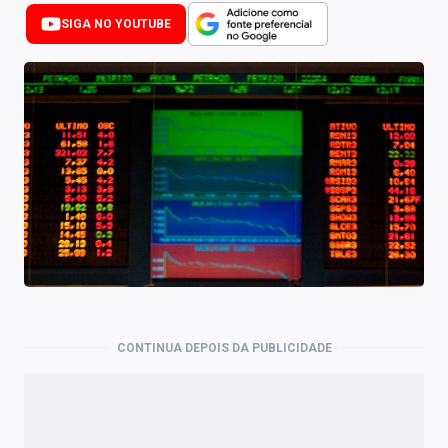
Newsletters
SIGA NO YOUTUBE
Cotações
Comprar ou vender?
Carteiras Recomendadas
Central de Dividendos
Central de Fundos Imobiliários
Central dos IPOs
Renda Fixa
CONTINUA DEPOIS DA PUBLICIDADE
Finanças Pessoais
Mercados