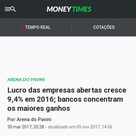
CRYPTO
TIMES
TEMPO REAL
COTAÇÕES
AGRO
TIMES
Ibovespa
Giro do Mercado
ARENA DO PAVINI
Newsletters
Lucro das empresas abertas cresce
Money Trader
9,4% em 2016; bancos concentram
os maiores ganhos
Anuncie
Por
Arena do Pavini
-
Últimas Notícias
30 mar 2017, 20:28
atualizado em 05 nov 2017, 14:06