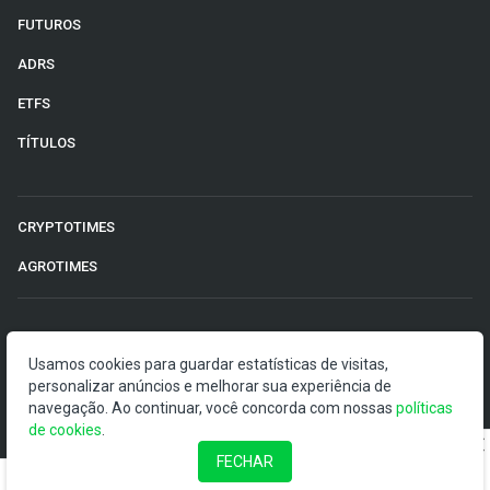
FUTUROS
ADRS
ETFS
TÍTULOS
CRYPTOTIMES
AGROTIMES
©2026 Money Times.
Usamos cookies para guardar estatísticas de visitas,
O Money Times publica matérias de cunho jornalístico, que
personalizar anúncios e melhorar sua experiência de
visam a democratização da informação. Nossas
navegação. Ao continuar, você concorda com nossas
políticas
publicações devem ser compreendidas como boletins
de cookies
.
anunciadores e divulgadores, e não como uma
FECHAR
recomendação de investimento.