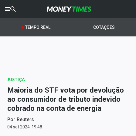
CRYPTO
TIMES
TEMPO REAL
COTAÇÕES
AGRO
TIMES
Ibovespa
Giro do Mercado
JUSTIÇA
Newsletters
Maioria do STF vota por devolução
Money Trader
ao consumidor de tributo indevido
cobrado na conta de energia
Anuncie
Por
Reuters
Últimas Notícias
04 set 2024, 19:48