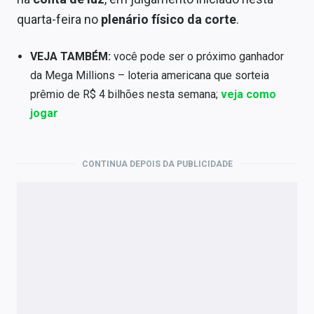
Economia
quarta-feira no
plenário físico da corte
.
Empresas
VEJA TAMBÉM:
você pode ser o próximo ganhador
Brasil
da Mega Millions – loteria americana que sorteia
prêmio de R$ 4 bilhões nesta semana;
veja como
Política
jogar
Colunas
Especiais
CONTINUA DEPOIS DA PUBLICIDADE
Internacional
Marketing
Tecnologia
Conteúdo de Marca