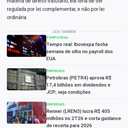
matéria de direito tributário, ela teria de ser
regulada por lei complementar, e não por lei
ordinária.
LEIA TAMBÉM
TEMPO REAL
Tempo real: Ibovespa fecha
semana de olho no payroll dos
EUA
EMPRESAS
Petrobras (PETR4) aprova R$
17,4 bilhões em dividendos e
JCP; veja condições
EMPRESAS
Renner (LREN3) lucra R$ 405
milhões no 2T26 e corta guidance
de receita para 2026