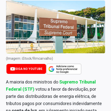
Newsletters
Cotações
Comprar ou vender?
Carteiras Recomendadas
Central de Dividendos
Central de Fundos Imobiliários
(Imagem: iStock/Rmcarvalho)
Central dos IPOs
SIGA NO YOUTUBE
Renda Fixa
A maioria dos ministros do
Supremo Tribunal
Federal (STF)
votou a favor da devolução, por
Finanças Pessoais
parte das distribuidoras de energia elétrica, de
Mercados
tributos pagos por consumidores indevidamente
na
conta de luz
, em julgamento iniciado nesta