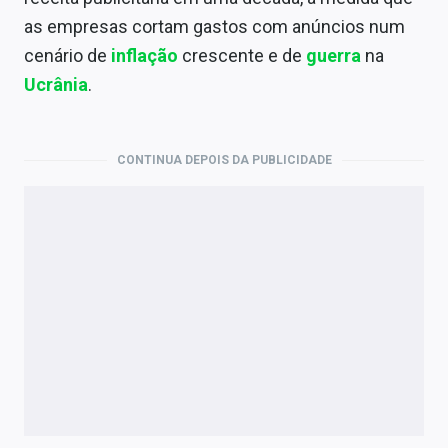
Economia
as empresas cortam gastos com anúncios num
Empresas
cenário de
inflação
crescente e de
guerra
na
Ucrânia
.
Brasil
Política
CONTINUA DEPOIS DA PUBLICIDADE
Colunas
Especiais
Internacional
Marketing
Tecnologia
Conteúdo de Marca