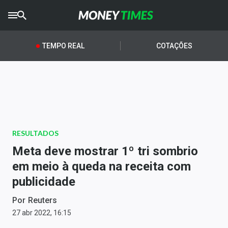
CRYPTO
TIMES
TEMPO REAL
COTAÇÕES
AGRO
TIMES
Ibovespa
Giro do Mercado
RESULTADOS
Newsletters
Meta deve mostrar 1º tri sombrio
Money Trader
em meio à queda na receita com
publicidade
Anuncie
Por
Reuters
Últimas Notícias
27 abr 2022, 16:15