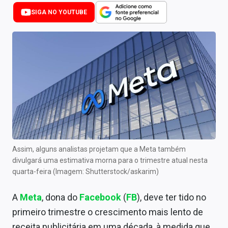
Newsletters
SIGA NO YOUTUBE
Cotações
Comprar ou vender?
Carteiras Recomendadas
Central de Dividendos
Central de Fundos Imobiliários
Central dos IPOs
Assim, alguns analistas projetam que a Meta também
divulgará uma estimativa morna para o trimestre atual nesta
Renda Fixa
quarta-feira (Imagem: Shutterstock/askarim)
Finanças Pessoais
A
Meta
, dona do
Facebook
(
FB
), deve ter tido no
Mercados
primeiro trimestre o crescimento mais lento de
receita publicitária em uma década, à medida que