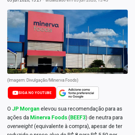
03 jun 2026, 15:27
atualizado em 03 jun 2026, 15:45
Newsletters
Cotações
Comprar ou vender?
Carteiras Recomendadas
Central de Dividendos
Central de Fundos Imobiliários
(Imagem: Divulgação/Minerva Foods)
Central dos IPOs
SIGA NO YOUTUBE
Renda Fixa
O
JP Morgan
elevou sua recomendação para as
Finanças Pessoais
ações da
Minerva Foods
(
BEEF3
) de neutra para
Mercados
overweight
(equivalente à compra), apesar de ter
reduzido o preço-alvo de R$ 8 para R$ 5,50 por