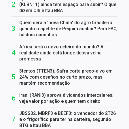
(KLBN11) ainda tem espaço para subir? O que
dizem Citi e Itaú BBA
Quem será a 'nova China' do agro brasileiro
quando o apetite de Pequim acabar? Para FAO,
há dois caminhos
África será o novo celeiro do mundo? A
realidade ainda está longe dessa velha
promessa
3tentos (TTEN3): Safra corta preço-alvo em
24% com desafios no curto prazo, mas
mantém recomendação
Irani (RANI3) aprova dividendos intercalares;
veja valor por ação e quem tem direito
JBSS32, MBRF3 e BEEF3: o vencedor do 2T26
e o frigorífico para ter na carteira, segundo
BTG e Itaú BBA