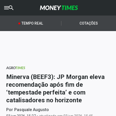
CRYPTO
TIMES
TEMPO REAL
COTAÇÕES
AGRO
TIMES
Ibovespa
Giro do Mercado
AGRO
TIMES
Newsletters
Minerva (BEEF3): JP Morgan eleva
Money Trader
recomendação após fim de
‘tempestade perfeita’ e com
Anuncie
catalisadores no horizonte
Últimas Notícias
Por
Pasquale Augusto
-