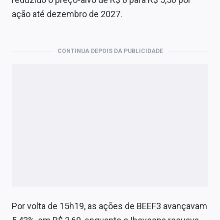
Economia
ação até dezembro de 2027.
Empresas
Brasil
CONTINUA DEPOIS DA PUBLICIDADE
Política
Colunas
Especiais
Internacional
Marketing
Tecnologia
Conteúdo de Marca
Por volta de 15h19, as ações de BEEF3 avançavam