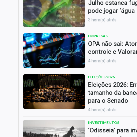
Julho estanca fug
pode jogar ‘água 
3 hora(s) atrás
EMPRESAS
OPA não sai: Ato
controle e Valor
4 hora(s) atrás
ELEIÇÕES 2026
Eleições 2026: En
tamanho da banca
para o Senado
4 hora(s) atrás
INVESTIMENTOS
‘Odisseia’ para i