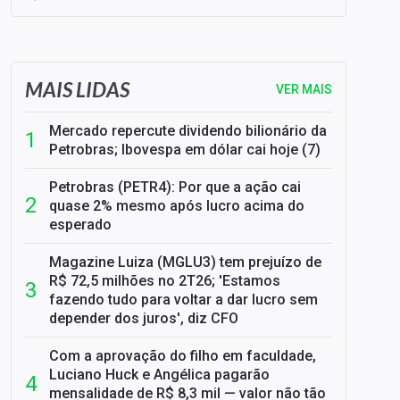
SELIC em 14%: A repercussão da decisão sobre os JUROS
MAIS LIDAS
VER MAIS
Mercado repercute dividendo bilionário da
Petrobras; Ibovespa em dólar cai hoje (7)
Petrobras (PETR4): Por que a ação cai
quase 2% mesmo após lucro acima do
esperado
Magazine Luiza (MGLU3) tem prejuízo de
R$ 72,5 milhões no 2T26; 'Estamos
fazendo tudo para voltar a dar lucro sem
depender dos juros', diz CFO
Com a aprovação do filho em faculdade,
Luciano Huck e Angélica pagarão
mensalidade de R$ 8,3 mil — valor não tão