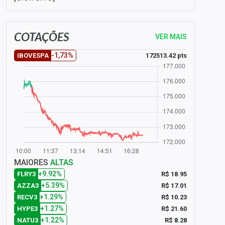
COTAÇÕES
VER MAIS
-1,73%
172513.42 pts
IBOVESPA
MAIORES
ALTAS
+9.92%
R$ 18.95
FLRY3
+5.39%
R$ 17.01
AZZA3
+1.29%
R$ 10.23
RECV3
+1.27%
R$ 21.60
HYPE3
+1.22%
R$ 8.28
NATU3