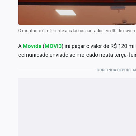
Internacional
Marketing
Tecnologia
O montante é referente aos lucros apurados em 30 de nove
Conteúdo de Marca
A
Movida
(
MOVI3
) irá pagar o valor de R$ 120 
Sobre
comunicado enviado ao mercado nesta terça-feir
Expediente
Contato
CONTINUA DEPOIS DA