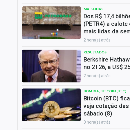
MAIS LIDAS
Dos R$ 17,4 bilh
(PETR4) a calote 
mais lidas da se
2 hora(s) atrás
RESULTADOS
Berkshire Hathawa
no 2T26, a US$ 25
2 hora(s) atrás
BOM DIA, BITCOIN (BTC)
Bitcoin (BTC) fica
veja cotação das
sábado (8)
3 hora(s) atrás