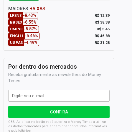
MAIORES
BAIXAS
-8.43%
R$ 12.39
LREN3
-6.55%
R$ 38.38
BBSE3
-5.87%
R$ 5.45
CMIN3
-5.46%
R$ 46.88
ENGI11
-4.49%
R$ 31.28
UGPA3
Por dentro dos mercados
Receba gratuitamente as newsletters do Money
Times
OBS: Ao clicar no botão você autoriza o Money Times a utilizar
os dados fornecidos para encaminhar conteúdos informativos
e publicitários.