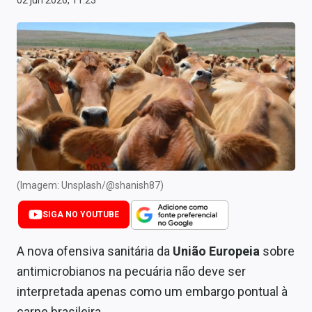
02 jun 2026, 11:23
Newsletters
Cotações
Comprar ou vender?
Carteiras Recomendadas
Central de Dividendos
Central de Fundos Imobiliários
(Imagem: Unsplash/@shanish87)
Central dos IPOs
SIGA NO YOUTUBE
Renda Fixa
A nova ofensiva sanitária da
União Europeia
sobre
Finanças Pessoais
antimicrobianos na pecuária não deve ser
Mercados
interpretada apenas como um embargo pontual à
carne brasileira.