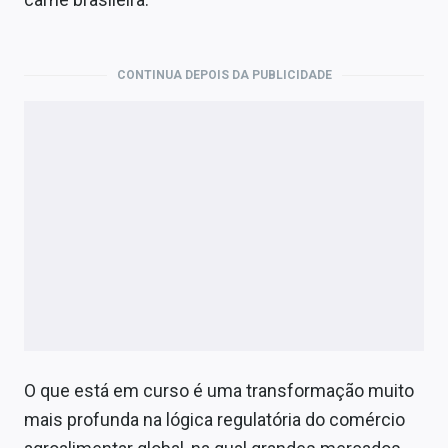
Economia
Empresas
CONTINUA DEPOIS DA PUBLICIDADE
Brasil
Política
Colunas
Especiais
Internacional
Marketing
Tecnologia
O que está em curso é uma transformação muito
Conteúdo de Marca
mais profunda na lógica regulatória do comércio