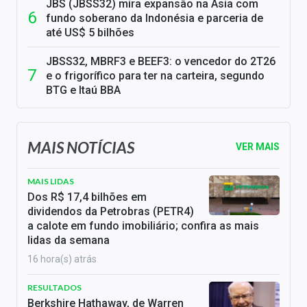
JBS (JBSS32) mira expansão na Ásia com
fundo soberano da Indonésia e parceria de
até US$ 5 bilhões
JBSS32, MBRF3 e BEEF3: o vencedor do 2T26
e o frigorífico para ter na carteira, segundo
BTG e Itaú BBA
MAIS NOTÍCIAS
VER MAIS
MAIS LIDAS
Dos R$ 17,4 bilhões em
dividendos da Petrobras (PETR4)
a calote em fundo imobiliário; confira as mais
lidas da semana
16 hora(s) atrás
RESULTADOS
Berkshire Hathaway, de Warren