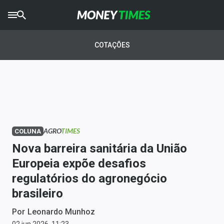
CRYPTO
TIMES
COTAÇÕES
AGRO
TIMES
Ibovespa
Giro do Mercado
AGRO
TIMES
COLUNA
Newsletters
Nova barreira sanitária da União
Money Trader
Europeia expõe desafios
regulatórios do agronegócio
Anuncie
brasileiro
Últimas Notícias
Por
Leonardo Munhoz