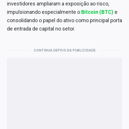
Economia
investidores ampliaram a exposição ao risco,
impulsionando especialmente o
Bitcoin (BTC)
e
Empresas
consolidando o papel do ativo como principal porta
Brasil
de entrada de capital no setor.
Política
CONTINUA DEPOIS DA PUBLICIDADE
Colunas
Especiais
Internacional
Marketing
Tecnologia
Conteúdo de Marca