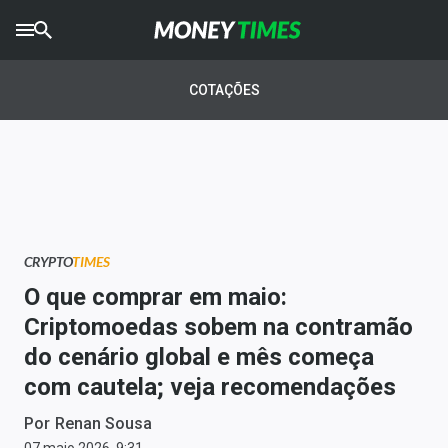
CRYPTO
TIMES
COTAÇÕES
AGRO
TIMES
Ibovespa
Giro do Mercado
CRYPTO
TIMES
Newsletters
O que comprar em maio:
Money Trader
Criptomoedas sobem na contramão
do cenário global e mês começa
Anuncie
com cautela; veja recomendações
Últimas Notícias
Por
Renan Sousa