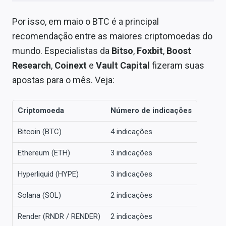
Sobre
Por isso, em maio o BTC é a principal
Expediente
recomendação entre as maiores criptomoedas do
mundo. Especialistas da
Bitso
,
Foxbit
,
Boost
Contato
Research
,
Coinext
e
Vault Capital
fizeram suas
apostas para o mês. Veja:
Criptomoeda
Número de indicações
Bitcoin (BTC)
4 indicações
Ethereum (ETH)
3 indicações
Hyperliquid (HYPE)
3 indicações
Solana (SOL)
2 indicações
Render (RNDR / RENDER)
2 indicações