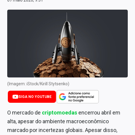
07 maio 2026, 9:31
Newsletters
Cotações
Comprar ou vender?
Carteiras Recomendadas
Central de Dividendos
Central de Fundos Imobiliários
Central dos IPOs
(Imagem: iStock/Kirill Stytsenko)
Renda Fixa
SIGA NO YOUTUBE
Finanças Pessoais
O mercado de
criptomoedas
encerrou abril em
alta, apesar do ambiente macroeconômico
Mercados
marcado por incertezas globais. Apesar disso,