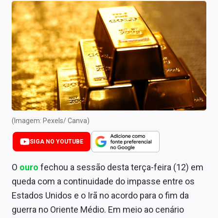
Newsletters
Cotações
Comprar ou vender?
Carteiras Recomendadas
Central de Dividendos
Central de Fundos Imobiliários
(Imagem: Pexels/ Canva)
Central dos IPOs
SIGA NO YOUTUBE
Renda Fixa
O
ouro
fechou a sessão desta terça-feira (12) em
Finanças Pessoais
queda com a continuidade do impasse entre os
Estados Unidos e o Irã no acordo para o fim da
Mercados
guerra no Oriente Médio. Em meio ao cenário