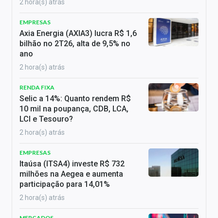
2 hora(s) atrás
EMPRESAS
Axia Energia (AXIA3) lucra R$ 1,6
bilhão no 2T26, alta de 9,5% no
ano
2 hora(s) atrás
RENDA FIXA
Selic a 14%: Quanto rendem R$
10 mil na poupança, CDB, LCA,
LCI e Tesouro?
2 hora(s) atrás
EMPRESAS
Itaúsa (ITSA4) investe R$ 732
milhões na Aegea e aumenta
participação para 14,01%
2 hora(s) atrás
MERCADOS