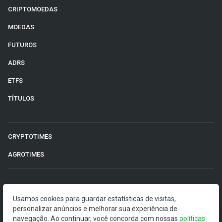
CRIPTOMOEDAS
MOEDAS
FUTUROS
ADRS
ETFS
TÍTULOS
CRYPTOTIMES
AGROTIMES
©2026 Money Times.
Usamos cookies para guardar estatísticas de visitas,
O Money Times publica matérias de cunho jornalístico, que
personalizar anúncios e melhorar sua experiência de
visam a democratização da informação. Nossas
navegação. Ao continuar, você concorda com nossas
políticas