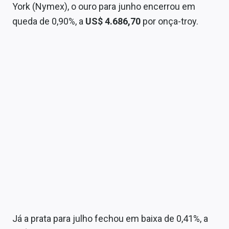
York (Nymex), o ouro para junho encerrou em
Conteúdo de Marca
queda de 0,90%, a
US$ 4.686,70
por onça-troy.
Sobre
Expediente
Contato
Já a prata para julho fechou em baixa de 0,41%, a