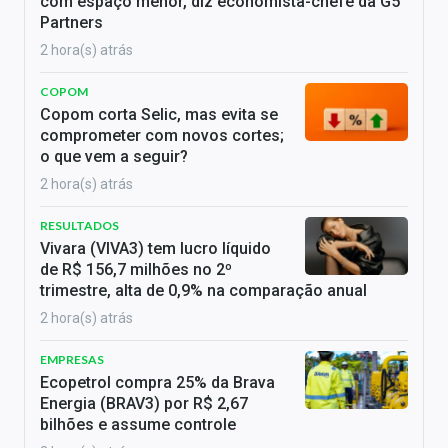
com espaço menor, diz economista-chefe da G5
Partners
2 hora(s) atrás
COPOM
Copom corta Selic, mas evita se
comprometer com novos cortes;
o que vem a seguir?
2 hora(s) atrás
RESULTADOS
Vivara (VIVA3) tem lucro líquido
de R$ 156,7 milhões no 2º
trimestre, alta de 0,9% na comparação anual
2 hora(s) atrás
EMPRESAS
Ecopetrol compra 25% da Brava
Energia (BRAV3) por R$ 2,67
bilhões e assume controle