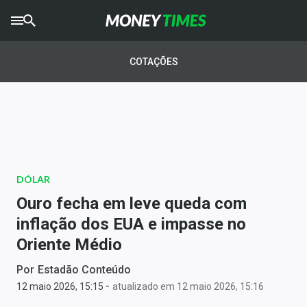
CRYPTO
TIMES
COTAÇÕES
AGRO
TIMES
Ibovespa
Giro do Mercado
DÓLAR
Newsletters
Ouro fecha em leve queda com
Money Trader
inflação dos EUA e impasse no
Oriente Médio
Anuncie
Por
Estadão Conteúdo
-
Últimas Notícias
12 maio 2026, 15:15
atualizado em 12 maio 2026, 15:16