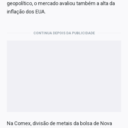
Economia
geopolítico, o mercado avaliou também a alta da
inflação dos EUA.
Empresas
Brasil
CONTINUA DEPOIS DA PUBLICIDADE
Política
Money Trader
Colunas
Especiais
Internacional
Marketing
Tecnologia
Na Comex, divisão de metais da bolsa de Nova