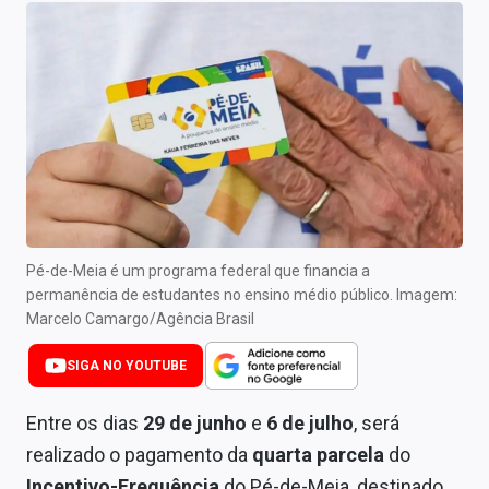
Newsletters
Cotações
Comprar ou vender?
Carteiras Recomendadas
Central de Dividendos
Central de Fundos Imobiliários
Pé-de-Meia é um programa federal que financia a
permanência de estudantes no ensino médio público. Imagem:
Central dos IPOs
Marcelo Camargo/Agência Brasil
Renda Fixa
SIGA NO YOUTUBE
Finanças Pessoais
Entre os dias
29 de junho
e
6 de julho
, será
Mercados
realizado o pagamento da
quarta parcela
do
Incentivo-Frequência
do Pé-de-Meia, destinado