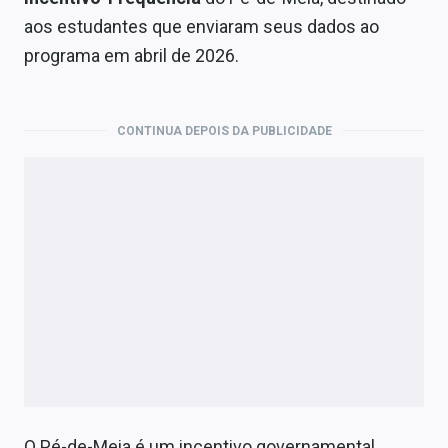
Economia
aos estudantes que enviaram seus dados ao
Empresas
programa em abril de 2026.
Brasil
CONTINUA DEPOIS DA PUBLICIDADE
Política
Colunas
Especiais
Internacional
Marketing
Tecnologia
Conteúdo de Marca
O Pé-de-Meia é um incentivo governamental