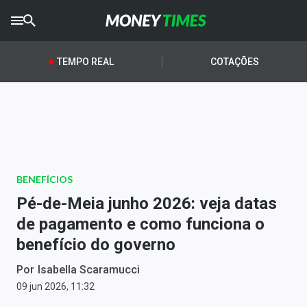
CRYPTO
TIMES
TEMPO REAL
COTAÇÕES
AGRO
TIMES
Ibovespa
Giro do Mercado
BENEFÍCIOS
Newsletters
Pé-de-Meia junho 2026: veja datas
Money Trader
de pagamento e como funciona o
benefício do governo
Anuncie
Por
Isabella Scaramucci
Últimas Notícias
09 jun 2026, 11:32