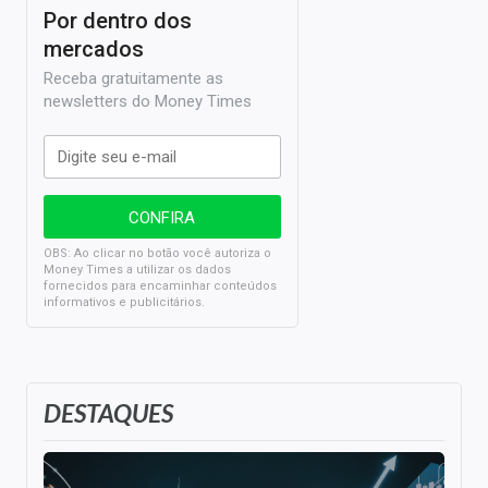
Por dentro dos
mercados
Receba gratuitamente as
newsletters do Money Times
OBS: Ao clicar no botão você autoriza o
Money Times a utilizar os dados
fornecidos para encaminhar conteúdos
informativos e publicitários.
DESTAQUES