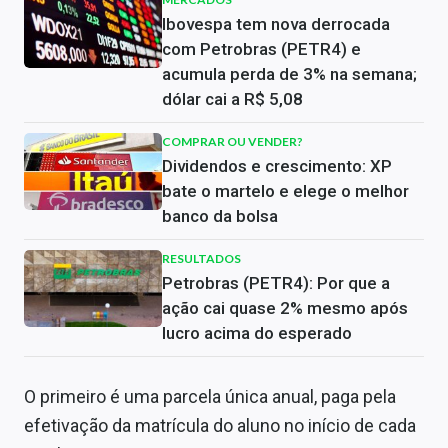
Ibovespa tem nova derrocada
com Petrobras (PETR4) e
acumula perda de 3% na semana;
dólar cai a R$ 5,08
COMPRAR OU VENDER?
Dividendos e crescimento: XP
bate o martelo e elege o melhor
banco da bolsa
RESULTADOS
Petrobras (PETR4): Por que a
ação cai quase 2% mesmo após
lucro acima do esperado
O primeiro é uma parcela única anual, paga pela
efetivação da matrícula do aluno no início de cada