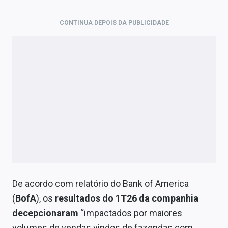
Economia
CONTINUA DEPOIS DA PUBLICIDADE
Empresas
Brasil
Política
Colunas
Especiais
Internacional
Marketing
Tecnologia
De acordo com relatório do Bank of America
(
BofA
), os
resultados do 1T26 da companhia
decepcionaram
“impactados por maiores
Conteúdo de Marca
volumes de vendas vindos de fazendas com