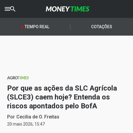
CRYPTO
TIMES
TEMPO REAL
COTAÇÕES
AGRO
TIMES
Ibovespa
Giro do Mercado
AGRO
TIMES
Newsletters
Por que as ações da SLC Agrícola
Money Trader
(SLCE3) caem hoje? Entenda os
riscos apontados pelo BofA
Anuncie
Por
Cecília de O. Freitas
Últimas Notícias
20 maio 2026, 15:47