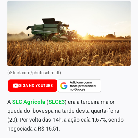
Newsletters
Cotações
Comprar ou vender?
Carteiras Recomendadas
Central de Dividendos
Central de Fundos Imobiliários
(iStock.com/photoschmidt)
Central dos IPOs
SIGA NO YOUTUBE
Renda Fixa
A
SLC Agrícola
(
SLCE3
) era a terceira maior
queda do Ibovespa na tarde desta quarta-feira
Finanças Pessoais
(20). Por volta das 14h, a ação caía 1,67%, sendo
Mercados
negociada a R$ 16,51.