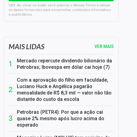
OBS: Ao clicar no botão você autoriza o Money Times a utilizar
os dados fornecidos para encaminhar conteúdos informativos
e publicitários.
SELIC em 14%: A repercussão da decisão sobre os JUROS
MAIS LIDAS
VER MAIS
Mercado repercute dividendo bilionário da
Petrobras; Ibovespa em dólar cai hoje (7)
Com a aprovação do filho em faculdade,
Luciano Huck e Angélica pagarão
mensalidade de R$ 8,3 mil — valor não tão
distante do custo da escola
Petrobras (PETR4): Por que a ação cai
quase 2% mesmo após lucro acima do
esperado