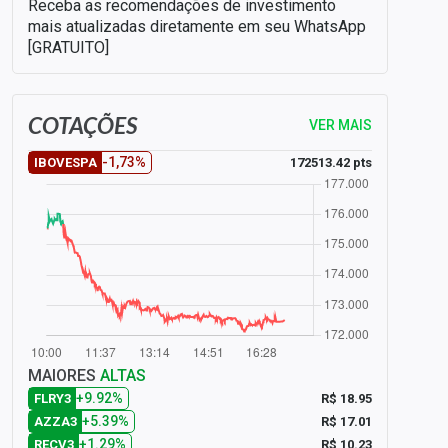
Receba as recomendações de investimento
mais atualizadas diretamente em seu WhatsApp
[GRATUITO]
COTAÇÕES
VER MAIS
-1,73%
172513.42 pts
IBOVESPA
MAIORES
ALTAS
+9.92%
R$ 18.95
FLRY3
+5.39%
R$ 17.01
AZZA3
+1.29%
R$ 10.23
RECV3