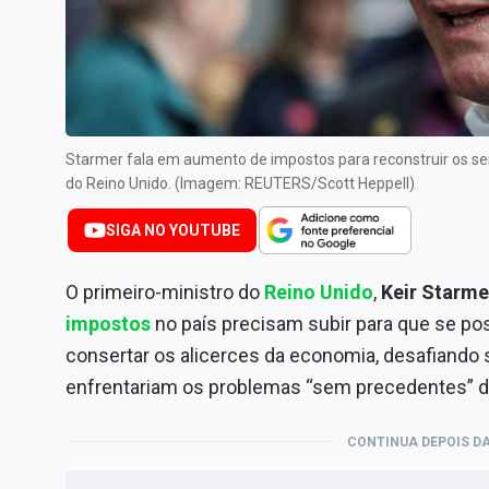
Internacional
Marketing
Tecnologia
Conteúdo de Marca
Starmer fala em aumento de impostos para reconstruir os ser
Sobre
do Reino Unido. (Imagem: REUTERS/Scott Heppell)
Expediente
SIGA NO YOUTUBE
Contato
O primeiro-ministro do
Reino Unido
,
Keir Starme
impostos
no país precisam subir para que se po
consertar os alicerces da economia, desafiando 
enfrentariam os problemas “sem precedentes” d
CONTINUA DEPOIS DA