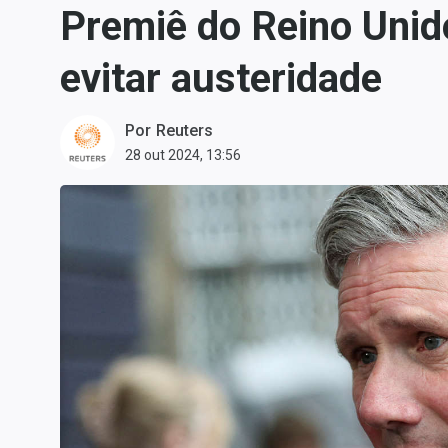
Premiê do Reino Unid
Carteiras Recomendadas
Central de Dividendos
evitar austeridade
Central de Fundos
Imobiliários
Por
Reuters
Central dos IPOs
28 out 2024, 13:56
Renda Fixa
Finanças Pessoais
Mercados
Economia
Empresas
Brasil
Política
Colunas
Especiais