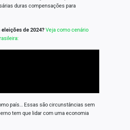
ssárias duras compensações para
 eleições de 2024?
Veja como cenário
asileira:
omo país… Essas são circunstâncias sem
overno tem que lidar com uma economia