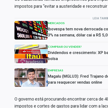
impostos para “evitar a austeridade e reconstruir 
LEIA TAM
MERCADOS
Ibovespa tem nova derrocada c
3% na semana; dólar cai a R$ 5,
COMPRAR OU VENDER?
Dividendos e crescimento: XP ba
bolsa
EMPRESAS
Magalu (MGLU3): Fred Trajano do
para reaquecer vendas online
O governo está procurando encontrar cerca de 4
impostos e cortes de gastos para lidar com a la