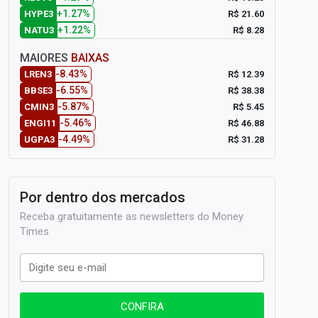
+1.27%
R$ 21.60
HYPE3
+1.22%
R$ 8.28
NATU3
MAIORES
BAIXAS
-8.43%
R$ 12.39
LREN3
-6.55%
R$ 38.38
BBSE3
-5.87%
R$ 5.45
CMIN3
-5.46%
R$ 46.88
ENGI11
-4.49%
R$ 31.28
UGPA3
Por dentro dos mercados
Receba gratuitamente as newsletters do Money
Times