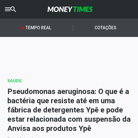
CRYPTO
TIMES
TEMPO REAL
COTAÇÕES
AGRO
TIMES
Ibovespa
Giro do Mercado
SAÚDE
Newsletters
Pseudomonas aeruginosa: O que é a
Money Trader
bactéria que resiste até em uma
fábrica de detergentes Ypê e pode
Anuncie
estar relacionada com suspensão da
Anvisa aos produtos Ypê
Últimas Notícias