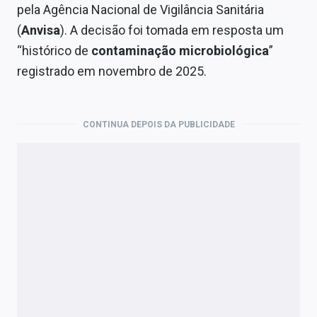
Economia
pela Agência Nacional de Vigilância Sanitária
(
Anvisa
). A decisão foi tomada em resposta um
Empresas
“histórico de
contaminação microbiológica
”
Brasil
registrado em novembro de 2025.
Política
CONTINUA DEPOIS DA PUBLICIDADE
Colunas
Especiais
Internacional
Marketing
Tecnologia
Conteúdo de Marca