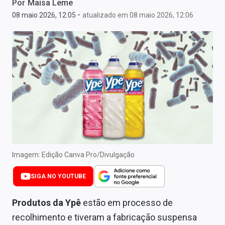
Por
Maisa Leme
Newsletters
-
08 maio 2026, 12:05
atualizado em 08 maio 2026, 12:06
Cotações
Comprar ou vender?
Carteiras Recomendadas
Central de Dividendos
Central de Fundos Imobiliários
Central dos IPOs
Imagem: Edição Canva Pro/Divulgação
Renda Fixa
SIGA NO YOUTUBE
Finanças Pessoais
Produtos da Ypê
estão em processo de
Mercados
recolhimento e tiveram a fabricação suspensa