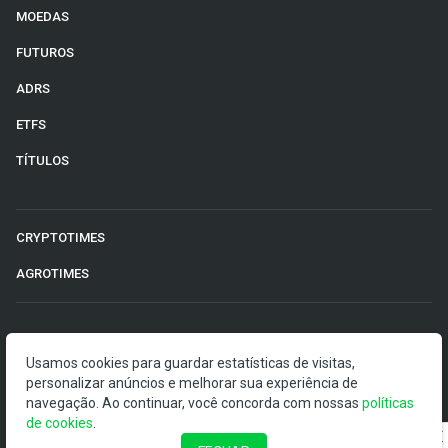
MOEDAS
FUTUROS
ADRS
ETFS
TÍTULOS
CRYPTOTIMES
AGROTIMES
©2026 Money Times.
Usamos cookies para guardar estatísticas de visitas,
O Money Times publica matérias de cunho jornalístico, que
personalizar anúncios e melhorar sua experiência de
visam a democratização da informação. Nossas
navegação. Ao continuar, você concorda com nossas
políticas
publicações devem ser compreendidas como boletins
de cookies
.
anunciadores e divulgadores, e não como uma