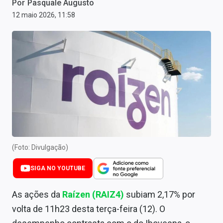
Por
Pasquale Augusto
Newsletters
12 maio 2026, 11:58
Cotações
Comprar ou vender?
Carteiras Recomendadas
Central de Dividendos
Central de Fundos Imobiliários
Central dos IPOs
(Foto: Divulgação)
Renda Fixa
SIGA NO YOUTUBE
Finanças Pessoais
As ações da
Raízen (RAIZ4)
subiam 2,17% por
Mercados
volta de 11h23 desta terça-feira (12). O