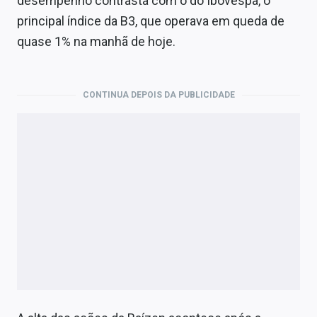
desempenho contrasta com o do Ibovespa, o
Economia
principal índice da B3, que operava em queda de
Empresas
quase 1% na manhã de hoje.
Brasil
CONTINUA DEPOIS DA PUBLICIDADE
Política
Money Trader
Colunas
Especiais
Internacional
Marketing
Tecnologia