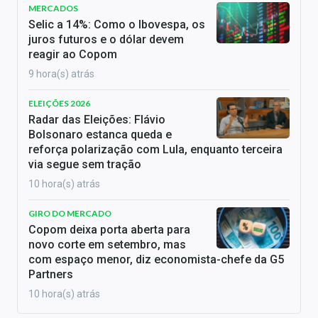
MERCADOS
Selic a 14%: Como o Ibovespa, os
juros futuros e o dólar devem
reagir ao Copom
9 hora(s) atrás
ELEIÇÕES 2026
Radar das Eleições: Flávio
Bolsonaro estanca queda e
reforça polarização com Lula, enquanto terceira
via segue sem tração
10 hora(s) atrás
GIRO DO MERCADO
Copom deixa porta aberta para
novo corte em setembro, mas
com espaço menor, diz economista-chefe da G5
Partners
10 hora(s) atrás