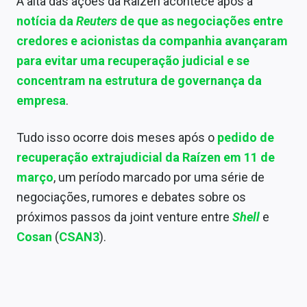
A alta das ações da Raízen acontece após a
Conteúdo de Marca
notícia da
Reuters
de que as negociações entre
Sobre
credores e acionistas da companhia avançaram
para evitar uma recuperação judicial e se
Expediente
concentram na estrutura de governança da
empresa
.
Contato
Tudo isso ocorre dois meses após o
pedido de
recuperação extrajudicial da Raízen em 11 de
março
, um período marcado por uma série de
negociações, rumores e debates sobre os
próximos passos da joint venture entre
Shell
e
Cosan
(
CSAN3
).