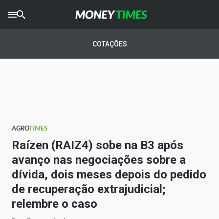
CRYPTO
TIMES
COTAÇÕES
AGRO
TIMES
Ibovespa
Giro do Mercado
AGRO
TIMES
Newsletters
Raízen (RAIZ4) sobe na B3 após
Money Trader
avanço nas negociações sobre a
dívida, dois meses depois do pedido
Anuncie
de recuperação extrajudicial;
relembre o caso
Últimas Notícias