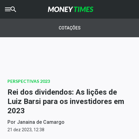
CRYPTO
TIMES
COTAÇÕES
AGRO
TIMES
Ibovespa
Giro do Mercado
PERSPECTIVAS 2023
Newsletters
Rei dos dividendos: As lições de
Money Trader
Luiz Barsi para os investidores em
2023
Anuncie
Por
Janaina de Camargo
Últimas Notícias
21 dez 2023, 12:38