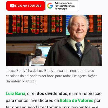
Newsletters
SIGA NO YOUTUBE
Cotações
Comprar ou vender?
Carteiras Recomendadas
Central de Dividendos
Central de Fundos Imobiliários
Central dos IPOs
Louise Barsi, filha de Luiz Barsi, pensa que nem sempre as
escolhas do pai podem ser boas para todos (Imagem: Ações
Renda Fixa
Garantem o Futuro)
Finanças Pessoais
Luiz Barsi
, o
rei dos
dividendos
, é uma inspiração
Mercados
para muitos investidores da
Bolsa de Valores
por
ter conseguido fazer fortuna com proventos — e