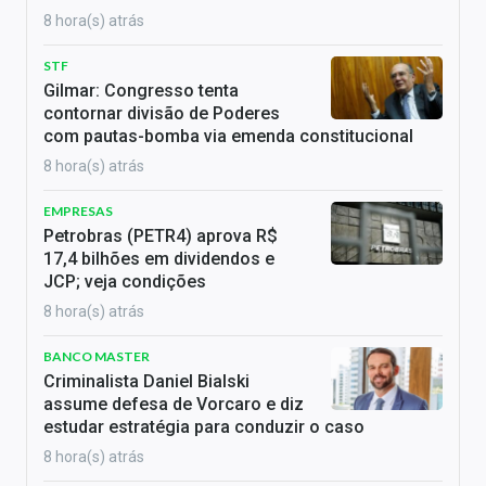
8 hora(s) atrás
STF
Gilmar: Congresso tenta
contornar divisão de Poderes
com pautas-bomba via emenda constitucional
8 hora(s) atrás
EMPRESAS
Petrobras (PETR4) aprova R$
17,4 bilhões em dividendos e
JCP; veja condições
8 hora(s) atrás
BANCO MASTER
Criminalista Daniel Bialski
assume defesa de Vorcaro e diz
estudar estratégia para conduzir o caso
8 hora(s) atrás