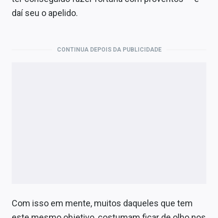
Economia
daí seu o apelido.
Empresas
Brasil
CONTINUA DEPOIS DA PUBLICIDADE
Política
Colunas
Especiais
Internacional
Marketing
Tecnologia
Com isso em mente, muitos daqueles que tem
Conteúdo de Marca
este mesmo objetivo, costumam ficar de olho nos