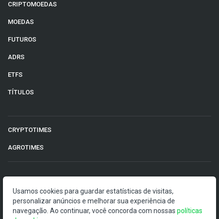
CRIPTOMOEDAS
MOEDAS
FUTUROS
ADRS
ETFS
TÍTULOS
CRYPTOTIMES
AGROTIMES
©2026 Money Times.
Usamos cookies para guardar estatísticas de visitas,
personalizar anúncios e melhorar sua experiência de
O Money Times publica matérias de cunho jornalístico, que
navegação. Ao continuar, você concorda com nossas
visam a democratização da informação. Nossas
políticas