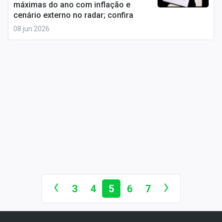
máximas do ano com inflação e
Sobre
cenário externo no radar; confira
Expediente
08 jun 2026
Contato
3
4
5
6
7