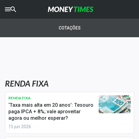
CRYPTO
TIMES
COTAÇÕES
AGRO
TIMES
Ibovespa
Giro do Mercado
RENDA FIXA
Newsletters
Money Trader
RENDA FIXA
‘Taxa mais alta em 20 anos’: Tesouro
Anuncie
paga IPCA + 8%; vale aproveitar
agora ou melhor esperar?
15 jun 2026
Últimas Notícias