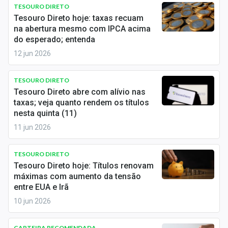
Newsletters
TESOURO DIRETO
Tesouro Direto hoje: taxas recuam
na abertura mesmo com IPCA acima
Cotações
do esperado; entenda
Comprar ou vender?
12 jun 2026
Carteiras Recomendadas
TESOURO DIRETO
Tesouro Direto abre com alívio nas
Central de Dividendos
taxas; veja quanto rendem os títulos
nesta quinta (11)
Central de Fundos Imobiliários
11 jun 2026
Central dos IPOs
TESOURO DIRETO
Renda Fixa
Tesouro Direto hoje: Títulos renovam
máximas com aumento da tensão
Finanças Pessoais
entre EUA e Irã
10 jun 2026
Mercados
CARTEIRA RECOMENDADA