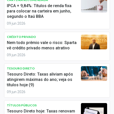
Economia
IPCA + 9,84%: Títulos de renda fixa
para colocar na carteira em junho,
Empresas
segundo o Itaú BBA
09 jun 2026
Brasil
Política
CRÉDITO PRIVADO
Nem todo prêmio vale o risco: Sparta
Colunas
vê crédito privado menos atrativo
09 jun 2026
Especiais
Internacional
TESOURO DIRETO
Tesouro Direto: Taxas aliviam após
atingirem máximas do ano; veja os
Marketing
títulos hoje (9)
Tecnologia
09 jun 2026
TÍTULOS PÚBLICOS
Conteúdo de Marca
Tesouro Direto hoje: Taxas renovam