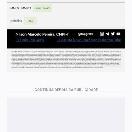
Economia
Empresas
Brasil
Política
Colunas
Especiais
Internacional
CONTINUA DEPOIS DA PUBLICIDADE
Marketing
Tecnologia
Conteúdo de Marca