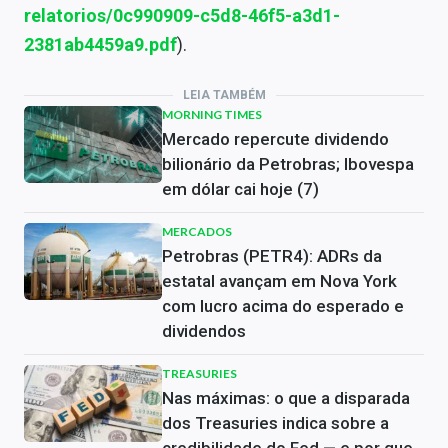
relatorios/0c990909-c5d8-46f5-a3d1-
2381ab4459a9.pdf
).
LEIA TAMBÉM
MORNING TIMES
Mercado repercute dividendo
bilionário da Petrobras; Ibovespa
em dólar cai hoje (7)
MERCADOS
Petrobras (PETR4): ADRs da
estatal avançam em Nova York
com lucro acima do esperado e
dividendos
TREASURIES
Nas máximas: o que a disparada
dos Treasuries indica sobre a