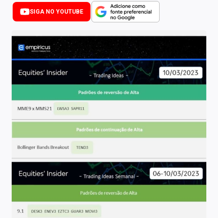
Newsletters
SIGA NO YOUTUBE
Cotações
Comprar ou vender?
Carteiras Recomendadas
Central de Dividendos
Central de Fundos Imobiliários
Central dos IPOs
Renda Fixa
Finanças Pessoais
Mercados