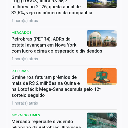
Log (LOGG3) lucra R$ 58,7
milhões no 2T26, queda anual de
32,6%; veja os números da companhia
1 hora(s) atrás
MERCADOS
Petrobras (PETR4): ADRs da
estatal avançam em Nova York
com lucro acima do esperado e dividendos
1 hora(s) atrás
LOTERIAS
6 mineiros faturam prêmios de
mais de R$ 2 milhões na Quina e
na Lotofácil; Mega-Sena acumula pelo 12º
sorteio seguido
1 hora(s) atrás
MORNING TIMES
Mercado repercute dividendo
bilionário da Petrobras; Ibovespa