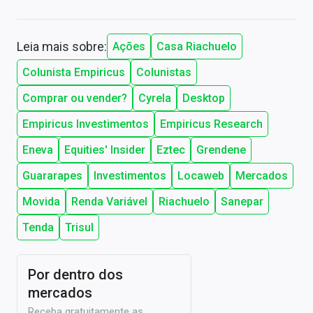
Leia mais sobre:
Ações
Casa Riachuelo
Colunista Empiricus
Colunistas
Comprar ou vender?
Cyrela
Desktop
Empiricus Investimentos
Empiricus Research
Eneva
Equities' Insider
Eztec
Grendene
Guararapes
Investimentos
Locaweb
Mercados
Movida
Renda Variável
Riachuelo
Sanepar
Tenda
Trisul
Por dentro dos
mercados
Receba gratuitamente as