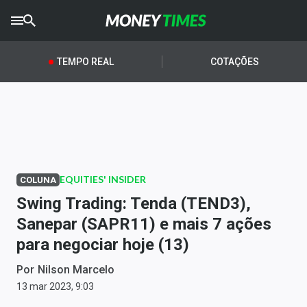
CRYPTO
TIMES
TEMPO REAL
COTAÇÕES
AGRO
TIMES
Ibovespa
Giro do Mercado
EQUITIES' INSIDER
COLUNA
Newsletters
Swing Trading: Tenda (TEND3),
Money Trader
Sanepar (SAPR11) e mais 7 ações
para negociar hoje (13)
Anuncie
Por
Nilson Marcelo
Últimas Notícias
13 mar 2023, 9:03