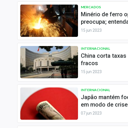
MERCADOS
Minério de ferro o
preocupa; entend
15 jun 2023
INTERNACIONAL
China corta taxa
fracos
15 jun 2023
INTERNACIONAL
Japão mantém foc
em modo de crise
07 jun 2023