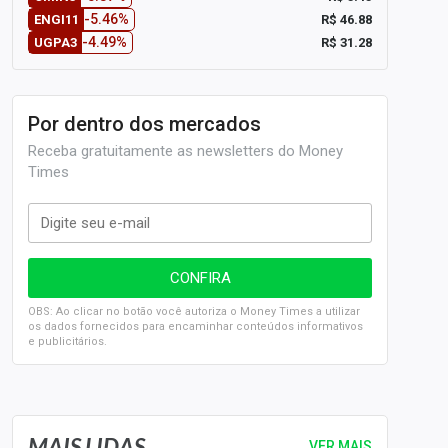
-5.46%
R$ 46.88
ENGI11
-4.49%
R$ 31.28
UGPA3
Por dentro dos mercados
Receba gratuitamente as newsletters do Money
Times
OBS: Ao clicar no botão você autoriza o Money Times a utilizar
os dados fornecidos para encaminhar conteúdos informativos
e publicitários.
SELIC em 14%: A repercussão da decisão sobre os JUROS
MAIS LIDAS
VER MAIS