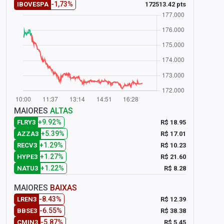
-1,73%
172513.42 pts
IBOVESPA
MAIORES
ALTAS
+9.92%
R$ 18.95
FLRY3
+5.39%
R$ 17.01
AZZA3
+1.29%
R$ 10.23
RECV3
+1.27%
R$ 21.60
HYPE3
+1.22%
R$ 8.28
NATU3
MAIORES
BAIXAS
-8.43%
R$ 12.39
LREN3
-6.55%
R$ 38.38
BBSE3
-5.87%
R$ 5.45
CMIN3