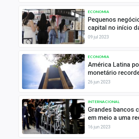
Internacional
ECONOMIA
Marketing
Pequenos negócios
Tecnologia
capital no início 
09 jul 2023
Conteúdo de Marca
Sobre
ECONOMIA
Expediente
América Latina po
Contato
monetário record
26 jun 2023
INTERNACIONAL
Grandes bancos c
em meio a uma re
16 jun 2023