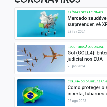
Carteiras Recomendadas
Central de Dividendos
PRÉVIAS OPERACIONAIS
Mercado saudável
Central de Fundos
surpreender, vê X
Imobiliários
28 fev 2024
Central dos IPOs
Renda Fixa
RECUPERAÇÃO JUDICIAL
Finanças Pessoais
Gol (GOLL4): Ent
Mercados
judicial nos EUA
Economia
25 jan 2024
Empresas
Brasil
COLUNA DO DANIEL ABRA
Política
Como proteger o s
incerta; tubarões 
Colunas
03 ago 2023
Especiais