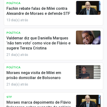
Newsletters
POLÍTICA
Fachin rebate falas de Milei contra
Alexandre de Moraes e defende STF
Cotações
13 dia(s) atrás
Comprar ou vender?
POLÍTICA
Carteiras Recomendadas
Valdemar diz que Daniella Marques
‘não tem voto’ como vice de Flávio e
Central de Dividendos
sugere Tereza Cristina
21 dia(s) atrás
Central de Fundos Imobiliários
Central dos IPOs
POLÍTICA
Moraes nega visita de Milei em
Renda Fixa
prisão domiciliar de Bolsonaro
21 dia(s) atrás
Finanças Pessoais
STF
Mercados
Moraes marca depoimento de Flávio