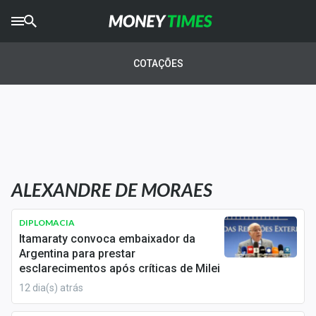
CRYPTO
TIMES
COTAÇÕES
AGRO
TIMES
Ibovespa
Giro do Mercado
ALEXANDRE DE MORAES
Newsletters
Money Trader
DIPLOMACIA
Itamaraty convoca embaixador da
Anuncie
Argentina para prestar
esclarecimentos após críticas de Milei
12 dia(s) atrás
Últimas Notícias