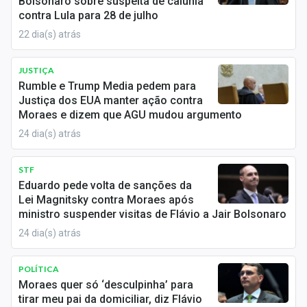
Bolsonaro sobre suspeita de calúnia
Economia
contra Lula para 28 de julho
Empresas
22 dia(s) atrás
Brasil
JUSTIÇA
Rumble e Trump Media pedem para
Política
Justiça dos EUA manter ação contra
Moraes e dizem que AGU mudou argumento
Colunas
24 dia(s) atrás
Especiais
STF
Internacional
Eduardo pede volta de sanções da
Lei Magnitsky contra Moraes após
ministro suspender visitas de Flávio a Jair Bolsonaro
Marketing
24 dia(s) atrás
Tecnologia
POLÍTICA
Moraes quer só ‘desculpinha’ para
Conteúdo de Marca
tirar meu pai da domiciliar, diz Flávio