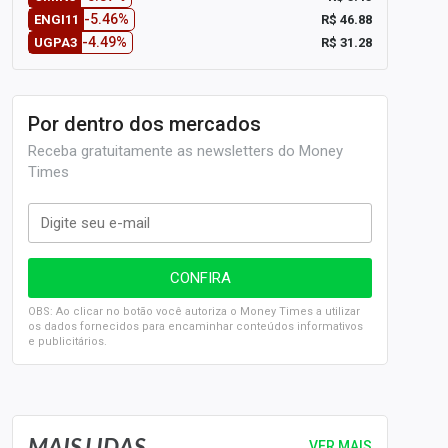
-5.46%
R$ 46.88
ENGI11
-4.49%
R$ 31.28
UGPA3
Por dentro dos mercados
Receba gratuitamente as newsletters do Money
Times
OBS: Ao clicar no botão você autoriza o Money Times a utilizar
os dados fornecidos para encaminhar conteúdos informativos
e publicitários.
SELIC em 14%: A repercussão da decisão sobre os JUROS
MAIS LIDAS
VER MAIS