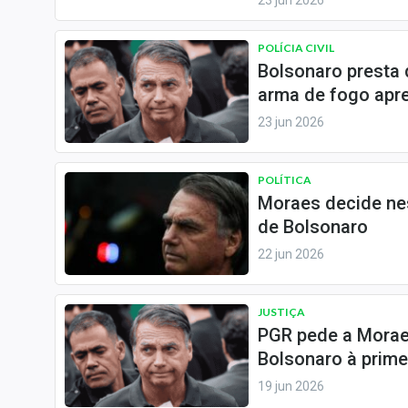
23 jun 2026
Internacional
Marketing
POLÍCIA CIVIL
Tecnologia
Bolsonaro presta 
arma de fogo apre
Conteúdo de Marca
23 jun 2026
Sobre
Expediente
POLÍTICA
Contato
Moraes decide nes
de Bolsonaro
22 jun 2026
JUSTIÇA
PGR pede a Moraes
Bolsonaro à prime
19 jun 2026