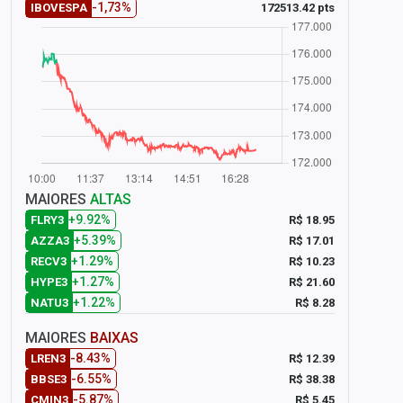
-1,73%
172513.42 pts
IBOVESPA
MAIORES
ALTAS
+9.92%
R$ 18.95
FLRY3
+5.39%
R$ 17.01
AZZA3
+1.29%
R$ 10.23
RECV3
+1.27%
R$ 21.60
HYPE3
+1.22%
R$ 8.28
NATU3
MAIORES
BAIXAS
-8.43%
R$ 12.39
LREN3
-6.55%
R$ 38.38
BBSE3
-5.87%
R$ 5.45
CMIN3