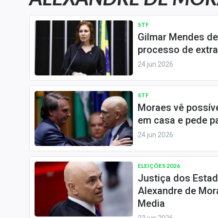
Carteiras Recomendadas
Central de Dividendos
STF
Gilmar Mendes de
Central de Fundos
processo de extrad
Imobiliários
24 jun 2026
Central dos IPOs
Renda Fixa
STF
Finanças Pessoais
Moraes vê possíve
Mercados
em casa e pede p
Economia
24 jun 2026
Empresas
Brasil
ELEIÇÕES 2026
Política
Justiça dos Estad
Alexandre de Mor
Colunas
Media
Especiais