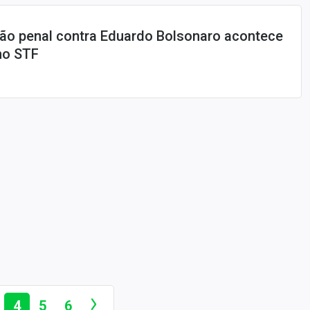
ão penal contra Eduardo Bolsonaro acontece
 no STF
4
5
6