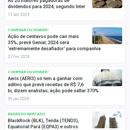
As 20 maiores pagadoras de
Economia
dividendos para 2024, segundo Inter
Empresas
11 abr 2024
Brasil
COMPRAR OU VENDER?
Ação de centavos pode cair mais
Política
35%, prevê Genial; 2024 será
‘extremamente desafiador’ para companhia
Colunas
27 fev 2024
Especiais
COMPRAR OU VENDER?
Internacional
Aeris (AERI3) só tem a ganhar com
aditivo que prevê receitas de R$ 7,6
bi, dizem analistas; ação pode saltar 370%
Marketing
09 jan 2024
Tecnologia
RADAR DO MERCADO
BlackRock (BLK), Tenda (TEND3),
Conteúdo de Marca
Equatorial Pará (EQPA3) e outros