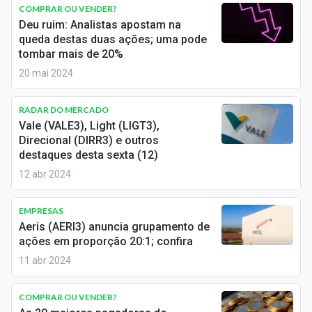
Newsletters
COMPRAR OU VENDER?
Deu ruim: Analistas apostam na
queda destas duas ações; uma pode
Cotações
tombar mais de 20%
Comprar ou vender?
20 mai 2024
Carteiras Recomendadas
RADAR DO MERCADO
Vale (VALE3), Light (LIGT3),
Central de Dividendos
Direcional (DIRR3) e outros
destaques desta sexta (12)
Central de Fundos Imobiliários
12 abr 2024
Central dos IPOs
EMPRESAS
Renda Fixa
Aeris (AERI3) anuncia grupamento de
ações em proporção 20:1; confira
Finanças Pessoais
11 abr 2024
Mercados
COMPRAR OU VENDER?