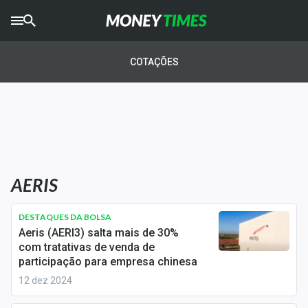
CRYPTO
TIMES
COTAÇÕES
AGRO
TIMES
Ibovespa
Giro do Mercado
AERIS
Newsletters
Money Trader
DESTAQUES DA BOLSA
Aeris (AERI3) salta mais de 30%
Anuncie
com tratativas de venda de
participação para empresa chinesa
12 dez 2024
Últimas Notícias