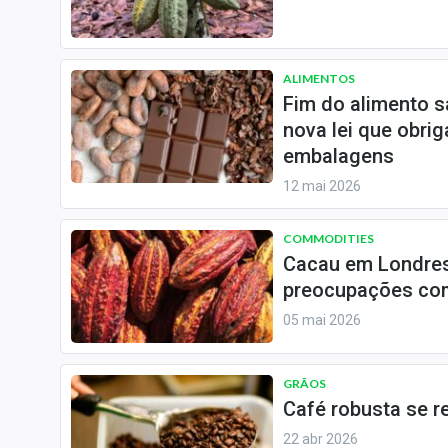
Especiais
Internacional
Marketing
ALIMENTOS
Fim do alimento 
Tecnologia
nova lei que obri
embalagens
Conteúdo de Marca
Sobre
12 mai 2026
Expediente
COMMODITIES
Contato
Cacau em Londres
preocupações com
05 mai 2026
GRÃOS
Café robusta se 
22 abr 2026