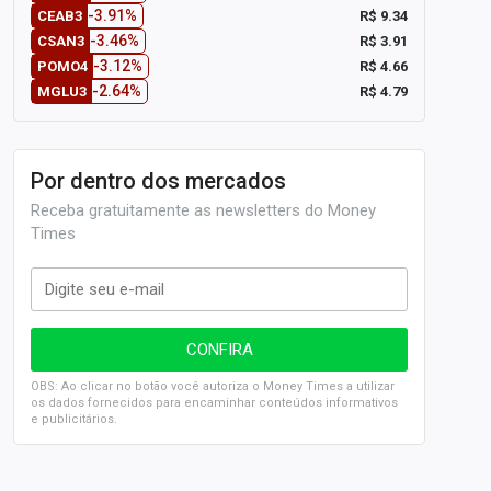
-3.91%
R$ 9.34
CEAB3
-3.46%
R$ 3.91
CSAN3
-3.12%
R$ 4.66
POMO4
-2.64%
R$ 4.79
MGLU3
Por dentro dos mercados
Receba gratuitamente as newsletters do Money
Times
OBS: Ao clicar no botão você autoriza o Money Times a utilizar
os dados fornecidos para encaminhar conteúdos informativos
e publicitários.
SELIC em 14%: A repercussão da decisão sobre os JUROS