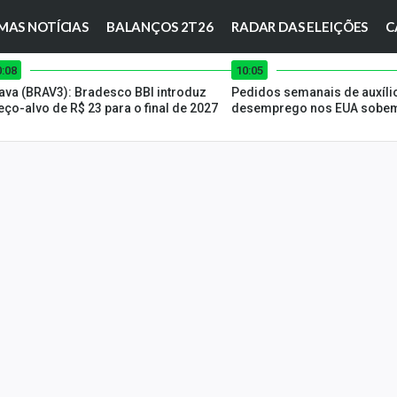
MAS NOTÍCIAS
BALANÇOS 2T26
RADAR DAS ELEIÇÕES
C
0:08
10:05
ava (BRAV3): Bradesco BBI introduz
Pedidos semanais de auxíli
eço-alvo de R$ 23 para o final de 2027
desemprego nos EUA sobe