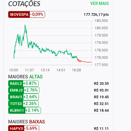
COTAÇÕES
VER MAIS
−0,09%
177.726,17 pts
IBOVESPA
MAIORES
ALTAS
+5.87%
R$ 20.55
RADL3
+2.76%
R$ 93.01
EMBJ3
+2.64%
R$ 19.45
BRAV3
+2.26%
R$ 32.51
TOTS3
+2.14%
R$ 18.64
KLBN11
MAIORES
BAIXAS
-5.69%
R$ 11.11
HAPV3