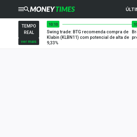
ÚLTI
10:10
1
CRYPTO
TIMES
TEMPO
Swing trade: BTG recomenda compra de
Br
REAL
AGRO
TIMES
Klabin (KLBN11) com potencial de alta de
pr
ver mais
9,33%
Ibovespa
Giro do Mercado
Newsletters
Money Trader
Anuncie
Últimas Notícias
Newsletters
Cotações
Comprar ou vender?