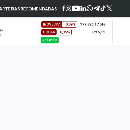
ARTEIRAS RECOMENDADAS
IBOVESPA
−0,09%
177.726,17 pts
o-
DOLAR
−0,15%
R$ 5,11
m
ver mais