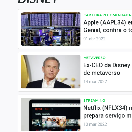
Carteiras Recomendadas
Central de Dividendos
CARTEIRA RECOMENDADA
Apple (AAPL34) en
Central de Fundos
Genial, confira o t
Imobiliários
01 abr 2022
Central dos IPOs
Renda Fixa
METAVERSO
Finanças Pessoais
Ex-CEO da Disney 
Mercados
de metaverso
Economia
14 mar 2022
Empresas
Brasil
STREAMING
Política
Netflix (NFLX34) 
prepara serviço m
Colunas
10 mar 2022
Especiais