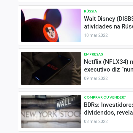
Internacional
RÚSSIA
Marketing
Walt Disney (DISB
Tecnologia
atividades na Rús
10 mar 2022
Conteúdo de Marca
Sobre
EMPRESAS
Expediente
Netflix (NFLX34) 
Contato
executivo diz “nu
09 mar 2022
COMPRAR OU VENDER?
BDRs: Investidore
dividendos, revel
03 mar 2022