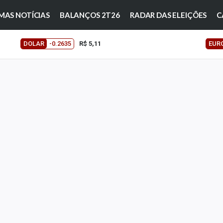
MAS NOTÍCIAS
BALANÇOS 2T26
RADAR DAS ELEIÇÕES
C
DOLAR
-0.2635
R$ 5,11
EUR