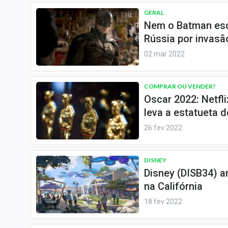
GERAL
Nem o Batman esca
Rússia por invasã
02 mar 2022
COMPRAR OU VENDER?
Oscar 2022: Netfl
leva a estatueta 
26 fev 2022
DISNEY
Disney (DISB34) a
na Califórnia
18 fev 2022