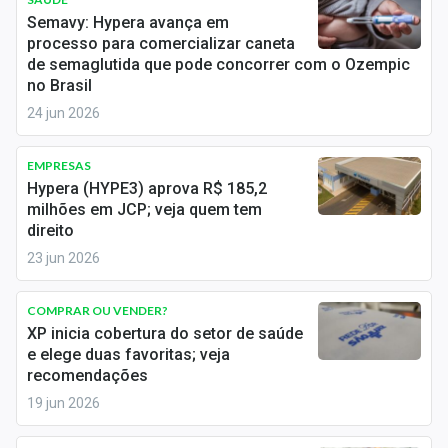
Economia
Semavy: Hypera avança em
processo para comercializar caneta
Empresas
de semaglutida que pode concorrer com o Ozempic
no Brasil
Brasil
24 jun 2026
Política
EMPRESAS
Colunas
Hypera (HYPE3) aprova R$ 185,2
milhões em JCP; veja quem tem
Especiais
direito
23 jun 2026
Internacional
COMPRAR OU VENDER?
Marketing
XP inicia cobertura do setor de saúde
e elege duas favoritas; veja
Tecnologia
recomendações
19 jun 2026
Conteúdo de Marca