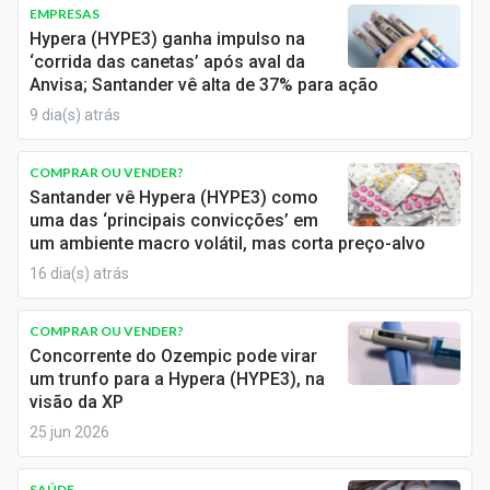
Newsletters
EMPRESAS
Hypera (HYPE3) ganha impulso na
‘corrida das canetas’ após aval da
Cotações
Anvisa; Santander vê alta de 37% para ação
Comprar ou vender?
9 dia(s) atrás
Carteiras Recomendadas
COMPRAR OU VENDER?
Santander vê Hypera (HYPE3) como
Central de Dividendos
uma das ‘principais convicções’ em
um ambiente macro volátil, mas corta preço-alvo
Central de Fundos Imobiliários
16 dia(s) atrás
Central dos IPOs
COMPRAR OU VENDER?
Renda Fixa
Concorrente do Ozempic pode virar
um trunfo para a Hypera (HYPE3), na
Finanças Pessoais
visão da XP
25 jun 2026
Mercados
SAÚDE