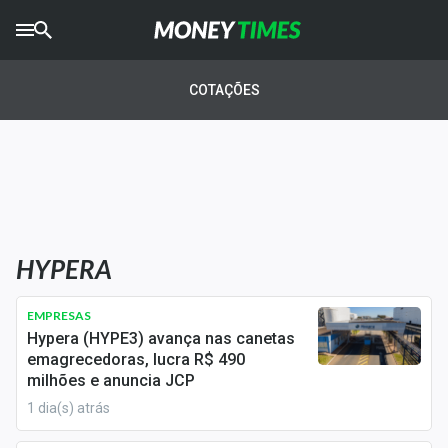
CRYPTO
TIMES
COTAÇÕES
AGRO
TIMES
Ibovespa
Giro do Mercado
HYPERA
Newsletters
Money Trader
EMPRESAS
Hypera (HYPE3) avança nas canetas
Anuncie
emagrecedoras, lucra R$ 490
milhões e anuncia JCP
1 dia(s) atrás
Últimas Notícias