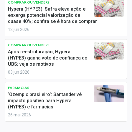
COMPRAR OU VENDER?
Sobre
Hypera (HYPE3): Safra eleva ação e
enxerga potencial valorização de
Expediente
quase 40%; confira se é hora de comprar
12 jun 2026
Contato
COMPRAR OU VENDER?
Após reestruturação, Hypera
(HYPE3) ganha voto de confiança do
UBS; veja os motivos
03 jun 2026
FARMÁCIAS
‘Ozempic brasileiro’: Santander vê
impacto positivo para Hypera
(HYPE3) e farmácias
26 mai 2026