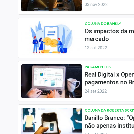
Internacional
03 nov 2022
Marketing
Tecnologia
COLUNA DO BANKLY
Os impactos da mu
Conteúdo de Marca
mercado
Sobre
13 out 2022
Expediente
Contato
PAGAMENTOS
Real Digital x Op
pagamentos no Br
24 set 2022
COLUNA DA ROBERTA SCR
Danillo Branco: “
não apenas instit