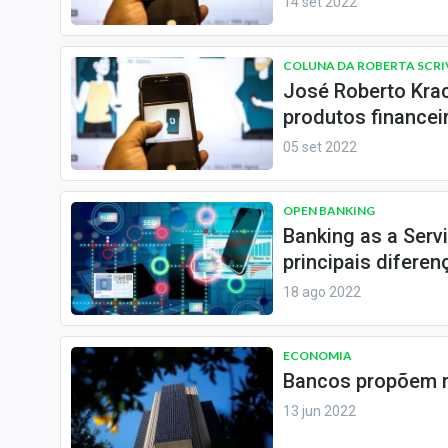
14 set 2022
COLUNA DA ROBERTA SCR
José Roberto Kra
produtos financei
05 set 2022
OPEN BANKING
Banking as a Serv
principais diferen
18 ago 2022
ECONOMIA
Bancos propõem 
13 jun 2022