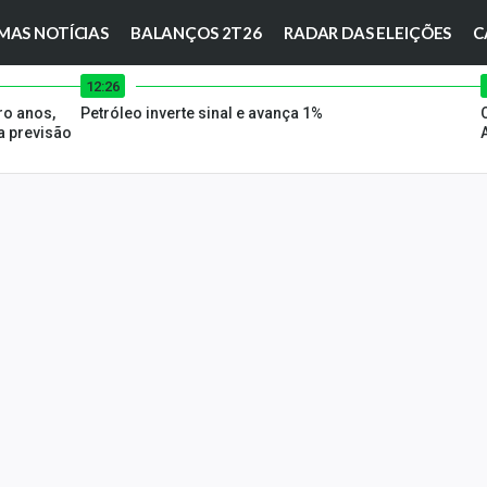
MAS NOTÍCIAS
BALANÇOS 2T26
RADAR DAS ELEIÇÕES
C
12:26
ro anos,
Petróleo inverte sinal e avança 1%
 previsão