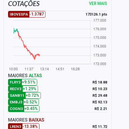
COTAÇÕES
VER MAIS
-1.3787
173126.1 pts
IBOVESPA
MAIORES
ALTAS
+9.51%
R$ 18.88
FLRY3
+1.29%
R$ 10.23
RECV3
+0.72%
R$ 29.48
SANB11
+0.52%
R$ 92.13
EMBJ3
+0.45%
R$ 2.21
COGN3
MAIORES
BAIXAS
-13.38%
R$ 11.72
LREN3