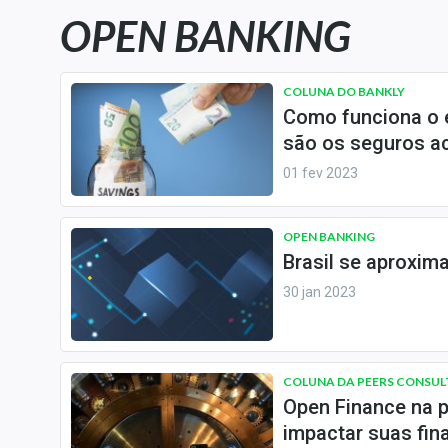
Carteiras Recomendadas
OPEN BANKING
Central de Dividendos
Central de Fundos
COLUNA DO BANKLY
Imobiliários
Como funciona o 
Central dos IPOs
são os seguros a
Renda Fixa
01 fev 2023
Finanças Pessoais
Mercados
OPEN BANKING
Brasil se aproxim
Economia
30 jan 2023
Empresas
Brasil
Política
COLUNA DA PEERS CONSUL
Colunas
Open Finance na 
Especiais
impactar suas fin