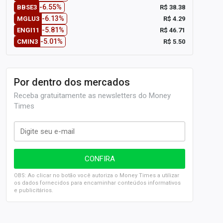
-6.55%
R$ 38.38
BBSE3
-6.13%
R$ 4.29
MGLU3
-5.81%
R$ 46.71
ENGI11
-5.01%
R$ 5.50
CMIN3
Por dentro dos mercados
Receba gratuitamente as newsletters do Money
Times
OBS: Ao clicar no botão você autoriza o Money Times a utilizar
os dados fornecidos para encaminhar conteúdos informativos
e publicitários.
SELIC em 14%: A repercussão da decisão sobre os JUROS