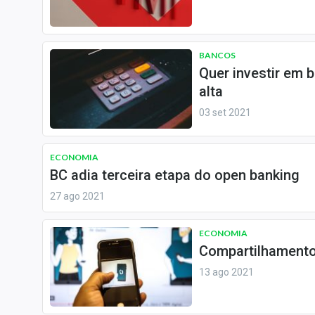
Internacional
Marketing
Tecnologia
BANCOS
Quer investir em 
Conteúdo de Marca
alta
Sobre
03 set 2021
Expediente
Contato
ECONOMIA
BC adia terceira etapa do open banking
27 ago 2021
ECONOMIA
Compartilhamento
13 ago 2021