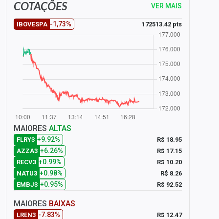
COTAÇÕES
VER MAIS
-1,73%
172513.42 pts
IBOVESPA
MAIORES
ALTAS
+9.92%
R$ 18.95
FLRY3
+6.26%
R$ 17.15
AZZA3
+0.99%
R$ 10.20
RECV3
+0.98%
R$ 8.26
NATU3
+0.95%
R$ 92.52
EMBJ3
MAIORES
BAIXAS
-7.83%
R$ 12.47
LREN3