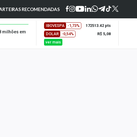
ARTEIRAS RECOMENDADAS
IBOVESPA
-1,73%
172513.42 pts
8 milhões em
DOLAR
-0,54%
R$ 5,08
ver mais