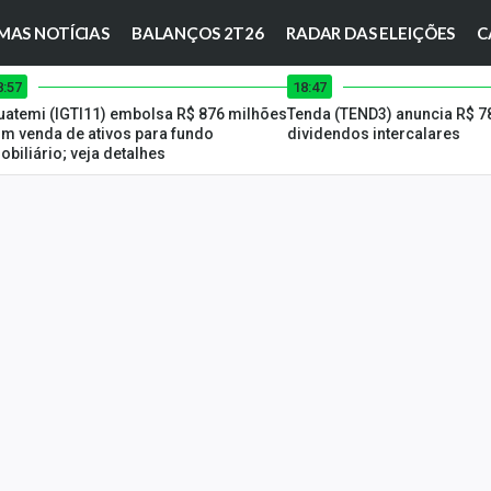
MAS NOTÍCIAS
BALANÇOS 2T26
RADAR DAS ELEIÇÕES
C
8:57
18:47
uatemi (IGTI11) embolsa R$ 876 milhões
Tenda (TEND3) anuncia R$ 7
m venda de ativos para fundo
dividendos intercalares
obiliário; veja detalhes