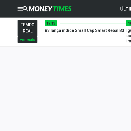
ÚLTI
19:13
1
CRYPTO
TIMES
TEMPO
B3 lança índice Small Cap Smart Rebal B3
Ig
REAL
AGRO
TIMES
co
ver mais
im
Ibovespa
Giro do Mercado
Newsletters
Money Trader
Anuncie
Últimas Notícias
Newsletters
Cotações
Comprar ou vender?