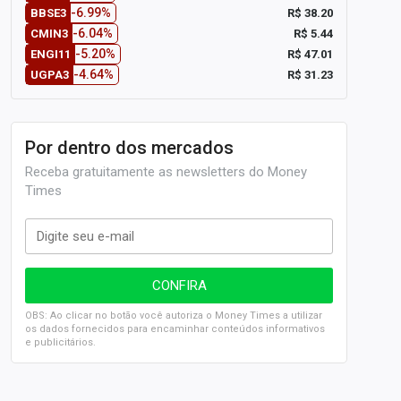
-6.99%
R$ 38.20
BBSE3
-6.04%
R$ 5.44
CMIN3
-5.20%
R$ 47.01
ENGI11
-4.64%
R$ 31.23
UGPA3
Por dentro dos mercados
Receba gratuitamente as newsletters do Money
Times
OBS: Ao clicar no botão você autoriza o Money Times a utilizar
os dados fornecidos para encaminhar conteúdos informativos
e publicitários.
SELIC em 14%: A repercussão da decisão sobre os JUROS