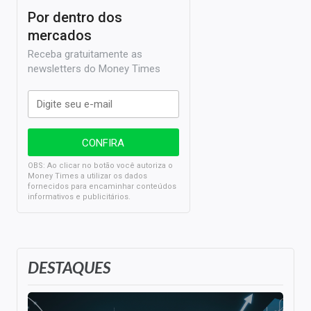
Por dentro dos
mercados
Receba gratuitamente as
newsletters do Money Times
OBS: Ao clicar no botão você autoriza o
Money Times a utilizar os dados
fornecidos para encaminhar conteúdos
informativos e publicitários.
DESTAQUES