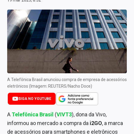
19 mar 2025, 8:52
Newsletters
Cotações
Comprar ou vender?
Carteiras Recomendadas
Central de Dividendos
Central de Fundos Imobiliários
A Telefônica Brasil anunciou compra de empresa de acessórios
Central dos IPOs
eletrônicos (Imagem: REUTERS/Nacho Doce)
Renda Fixa
SIGA NO YOUTUBE
Finanças Pessoais
A
Telefônica Brasil
(
VIVT3
), dona da Vivo,
Mercados
informou ao mercado a compra da
i2GO
, a marca
de acessórios para smartphones e eletrônicos