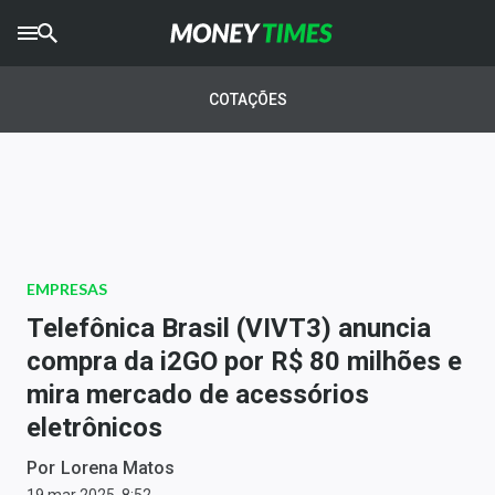
CRYPTO
TIMES
COTAÇÕES
AGRO
TIMES
Ibovespa
Giro do Mercado
EMPRESAS
Newsletters
Telefônica Brasil (VIVT3) anuncia
Money Trader
compra da i2GO por R$ 80 milhões e
mira mercado de acessórios
Anuncie
eletrônicos
Últimas Notícias
Por
Lorena Matos