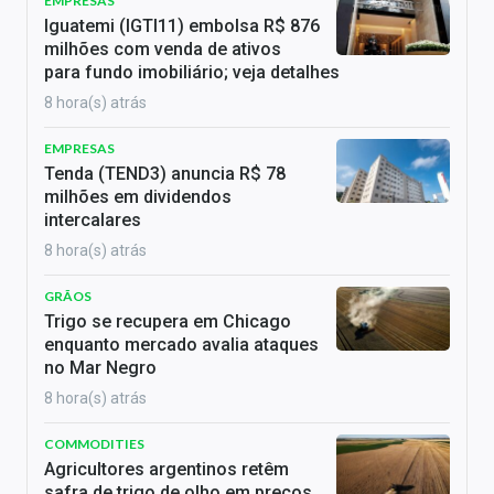
EMPRESAS
Iguatemi (IGTI11) embolsa R$ 876
milhões com venda de ativos
para fundo imobiliário; veja detalhes
8 hora(s) atrás
EMPRESAS
Tenda (TEND3) anuncia R$ 78
milhões em dividendos
intercalares
8 hora(s) atrás
GRÃOS
Trigo se recupera em Chicago
enquanto mercado avalia ataques
no Mar Negro
8 hora(s) atrás
COMMODITIES
Agricultores argentinos retêm
safra de trigo de olho em preços