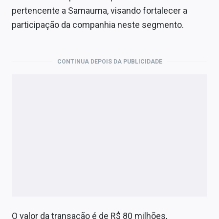
Economia
pertencente a Samauma, visando fortalecer a
participação da companhia neste segmento.
Empresas
Brasil
CONTINUA DEPOIS DA PUBLICIDADE
Política
Colunas
Especiais
Internacional
Marketing
Tecnologia
Conteúdo de Marca
O valor da transação é de R$ 80 milhões,