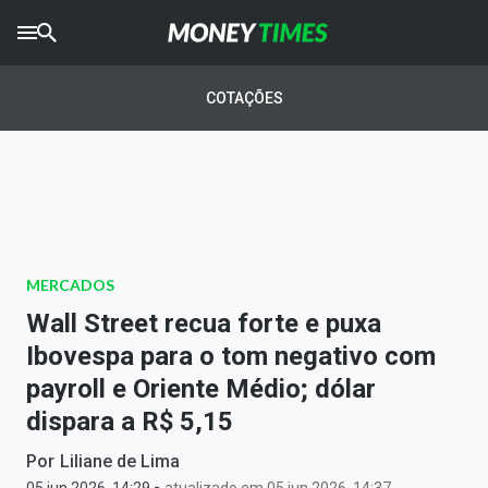
CRYPTO
TIMES
COTAÇÕES
AGRO
TIMES
Ibovespa
Giro do Mercado
MERCADOS
Newsletters
Wall Street recua forte e puxa
Money Trader
Ibovespa para o tom negativo com
payroll e Oriente Médio; dólar
Anuncie
dispara a R$ 5,15
Últimas Notícias
Por
Liliane de Lima
-