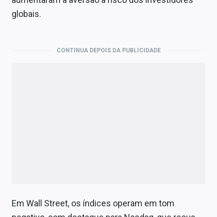
Economia
globais.
Empresas
Brasil
CONTINUA DEPOIS DA PUBLICIDADE
Política
Money Trader
Colunas
Especiais
Internacional
Marketing
Tecnologia
Em Wall Street, os índices operam em tom