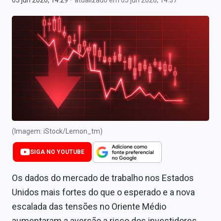
05 jun 2026, 14:29
atualizado em 05 jun 2026, 14:37
Newsletters
Cotações
Comprar ou vender?
Carteiras Recomendadas
Central de Dividendos
Central de Fundos Imobiliários
(Imagem: iStock/Lemon_tm)
Central dos IPOs
SIGA NO YOUTUBE
Renda Fixa
Os dados do mercado de trabalho nos Estados
Finanças Pessoais
Unidos mais fortes do que o esperado e a nova
Mercados
escalada das tensões no Oriente Médio
aumentaram a aversão a risco dos investidores