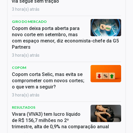
via segue sem tração
3 hora(s) atrás
GIRO DO MERCADO
Copom deixa porta aberta para
novo corte em setembro, mas
com espaço menor, diz economista-chefe da G5
Partners
3 hora(s) atrás
COPOM
Copom corta Selic, mas evita se
comprometer com novos cortes;
o que vem a seguir?
3 hora(s) atrás
RESULTADOS
Vivara (VIVA3) tem lucro líquido
de R$ 156,7 milhões no 2º
trimestre, alta de 0,9% na comparação anual