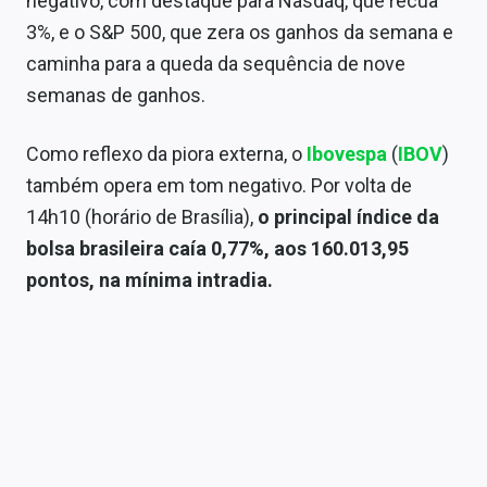
negativo, com destaque para Nasdaq, que recua
Conteúdo de Marca
3%, e o S&P 500, que zera os ganhos da semana e
caminha para a queda da sequência de nove
Sobre
semanas de ganhos.
Expediente
Como reflexo da piora externa, o
Ibovespa
(
IBOV
)
Contato
também opera em tom negativo. Por volta de
14h10 (horário de Brasília),
o principal índice da
bolsa brasileira caía 0,77%, aos 160.013,95
pontos, na mínima intradia.