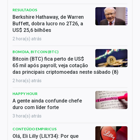
RESULTADOS
Berkshire Hathaway, de Warren
Buffett, dobra lucro no 2T26, a
US$ 25,6 bilhões
2 hora(s) atrás
BOM DIA, BITCOIN (BTC)
Bitcoin (BTC) fica perto de US$
65 mil após payroll; veja cotação
das principais criptomoedas neste sábado (8)
2 hora(s) atrás
HAPPY HOUR
A gente ainda confunde chefe
duro com líder forte
3 hora(s) atrás
CONTEÚDO EMPIRICUS
Olá, Eli Lilly (LILY34): Por que