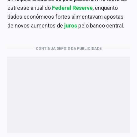
Economia
estresse anual do
Federal Reserve
, enquanto
Empresas
dados econômicos fortes alimentavam apostas
de novos aumentos de
juros
pelo banco central.
Brasil
Política
CONTINUA DEPOIS DA PUBLICIDADE
Colunas
Especiais
Internacional
Marketing
Tecnologia
Conteúdo de Marca