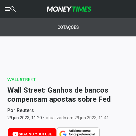
CRYPTO
TIMES
COTAÇÕES
AGRO
TIMES
Ibovespa
Giro do Mercado
WALL STREET
Newsletters
Wall Street: Ganhos de bancos
Money Trader
compensam apostas sobre Fed
Anuncie
Por
Reuters
-
29 jun 2023, 11:20
atualizado em 29 jun 2023, 11:41
Últimas Notícias
SIGA NO YOUTUBE