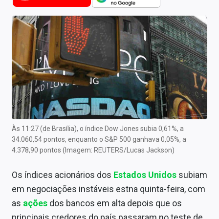
Newsletters
Cotações
Comprar ou vender?
Carteiras Recomendadas
Central de Dividendos
Central de Fundos Imobiliários
Às 11:27 (de Brasília), o índice Dow Jones subia 0,61%, a
Central dos IPOs
34.060,54 pontos, enquanto o S&P 500 ganhava 0,05%, a
4.378,90 pontos (Imagem: REUTERS/Lucas Jackson)
Renda Fixa
Os índices acionários dos
Estados Unidos
subiam
Finanças Pessoais
em negociações instáveis ​​estna quinta-feira, com
Mercados
as
ações
dos bancos em alta depois que os
principais credores do país passaram no teste de