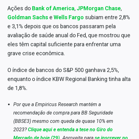
Sobre
Ações do
Bank of America
,
JPMorgan Chase
,
Goldman Sachs
e
Wells Fargo
subiam entre 2,8%
Expediente
e 3,1% depois que os bancos passaram pela
Contato
avaliação de saúde anual do Fed, que mostrou que
eles têm capital suficiente para enfrentar uma
grave crise econômica.
O índice de bancos do S&P 500 ganhava 2,5%,
enquanto o índice KBW Regional Banking tinha alta
de 1,8%.
Por que a Empiricus Research mantém a
recomendação de compra para BB Seguridade
(BBSE3) mesmo com queda de quase 10% em
2023?
Clique aqui e entenda a tese no Giro do
Mercado de hoje (29).
Aproveite para
se inscrever no